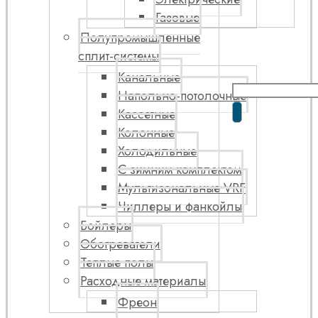
Газовые
Полупромышленные
сплит-системы
Канальные
Напольно-потолочные
Кассетные
Колонные
Холодильные
С зимним комплектом
Мультизональные VRF
Чиллеры и фанкойлы
Бойлеры
Обогреватели
Теплые полы
Расходные материалы
Фреон