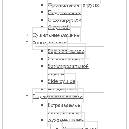
Фронтальная загрузка
Под раковину
С дозагрузкой
С сушкой
Сушильные машины
Холодильники
Верхняя камера
Нижняя камера
Без морозильной
камеры
Side by side
4-х дверные
Встраиваемая техника
Встраиваемые
холодильники
Духовые шкафы
Электрические