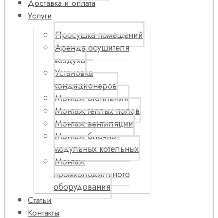
Доставка и оплата
Услуги
Просушка помещений
Аренда осушителя
воздуха
Установка
кондиционеров
Монтаж отопления
Монтаж теплых полов
Монтаж вентиляции
Монтаж блочно-
модульных котельных
Монтаж
промхолодильного
оборудования
Статьи
Контакты