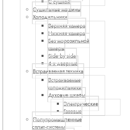
С сушкой
Сушильные машины
Холодильники
Верхняя камера
Нижняя камера
Без морозильной
камеры
Side by side
4-х дверные
Встраиваемая техника
Встраиваемые
холодильники
Духовые шкафы
Электрические
Газовые
Полупромышленные
сплит-системы