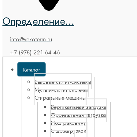
Определение...
info@vekoterm.ru
+7 (978) 221 64 46
Каталог
Бытовые сплит-системы
Мульти-сплит системы
Стиральные машины
Вертикальная загрузка
Фронтальная загрузка
Под раковину
С дозагрузкой