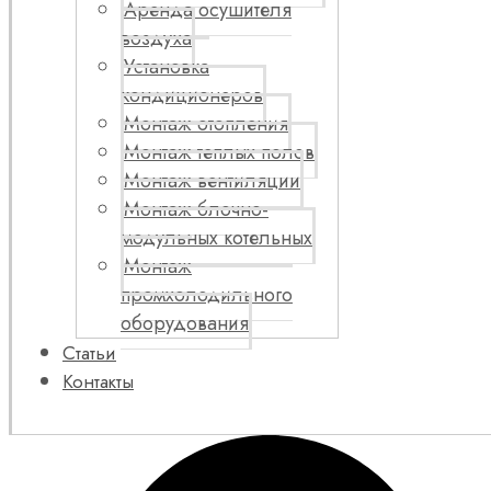
Аренда осушителя
воздуха
Установка
кондиционеров
Монтаж отопления
Монтаж теплых полов
Монтаж вентиляции
Монтаж блочно-
модульных котельных
Монтаж
промхолодильного
оборудования
Статьи
Контакты