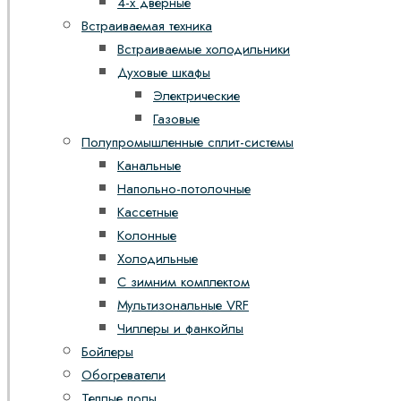
4-х дверные
Встраиваемая техника
Встраиваемые холодильники
Духовые шкафы
Электрические
Газовые
Полупромышленные сплит-системы
Канальные
Напольно-потолочные
Кассетные
Колонные
Холодильные
С зимним комплектом
Мультизональные VRF
Чиллеры и фанкойлы
Бойлеры
Обогреватели
Теплые полы