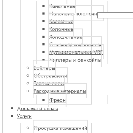
Канальные
Напольно-потолочные
Кассетные
Колонные
Холодильные
С зимним комплектом
Мультизональные VRF
Чиллеры и фанкойлы
Бойлеры
Обогреватели
Теплые полы
Расходные материалы
Фреон
Доставка и оплата
Услуги
Просушка помещений