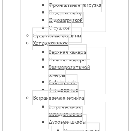
Фронтальная загрузка
Под раковину
С дозагрузкой
С сушкой
Сушильные машины
Холодильники
Верхняя камера
Нижняя камера
Без морозильной
камеры
Side by side
4-х дверные
Встраиваемая техника
Встраиваемые
холодильники
Духовые шкафы
Электрические