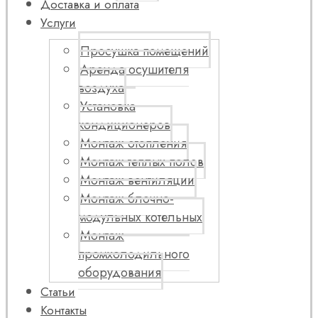
Доставка и оплата
Услуги
Просушка помещений
Аренда осушителя
воздуха
Установка
кондиционеров
Монтаж отопления
Монтаж теплых полов
Монтаж вентиляции
Монтаж блочно-
модульных котельных
Монтаж
промхолодильного
оборудования
Статьи
Контакты