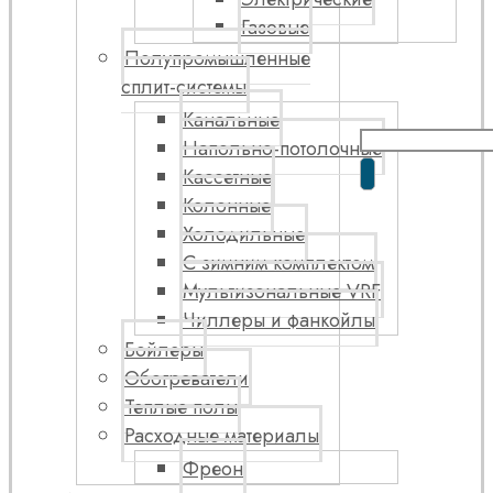
Газовые
Полупромышленные
сплит-системы
Канальные
Напольно-потолочные
Кассетные
Колонные
Холодильные
С зимним комплектом
Мультизональные VRF
Чиллеры и фанкойлы
Бойлеры
Обогреватели
Теплые полы
Расходные материалы
Фреон