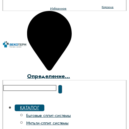
Корзина
Избранное
Определение...
КАТАЛОГ
Бытовые сплит-системы
Мульти-сплит системы