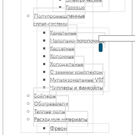
Газовые
Полупромышленные
сплит-системы
Канальные
Напольно-потолочные
Кассетные
Колонные
Холодильные
С зимним комплектом
Мультизональные VRF
Чиллеры и фанкойлы
Бойлеры
Обогреватели
Теплые полы
Расходные материалы
Фреон