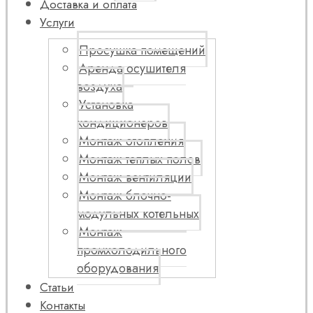
Доставка и оплата
Услуги
Просушка помещений
Аренда осушителя
воздуха
Установка
кондиционеров
Монтаж отопления
Монтаж теплых полов
Монтаж вентиляции
Монтаж блочно-
модульных котельных
Монтаж
промхолодильного
оборудования
Статьи
Контакты