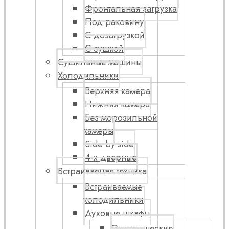
Фронтальная загрузка
Под раковину
С дозагрузкой
С сушкой
Сушильные машины
Холодильники
Верхняя камера
Нижняя камера
Без морозильной
камеры
Side by side
4-х дверные
Встраиваемая техника
Встраиваемые
холодильники
Духовые шкафы
Электрические