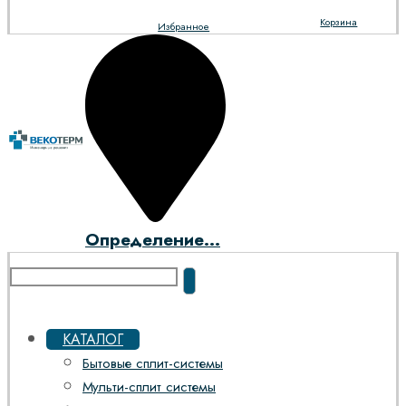
Корзина
Избранное
Определение...
КАТАЛОГ
Бытовые сплит-системы
Мульти-сплит системы