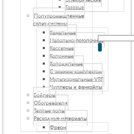
Газовые
Полупромышленные
сплит-системы
Канальные
Напольно-потолочные
Кассетные
Колонные
Холодильные
С зимним комплектом
Мультизональные VRF
Чиллеры и фанкойлы
Бойлеры
Обогреватели
Теплые полы
Расходные материалы
Фреон