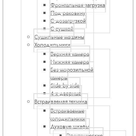
Фронтальная загрузка
Под раковину
С дозагрузкой
С сушкой
Сушильные машины
Холодильники
Верхняя камера
Нижняя камера
Без морозильной
камеры
Side by side
4-х дверные
Встраиваемая техника
Встраиваемые
холодильники
Духовые шкафы
Электрические