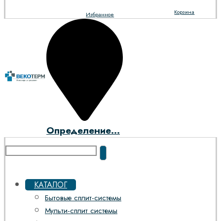
Корзина
Избранное
Определение...
КАТАЛОГ
Бытовые сплит-системы
Мульти-сплит системы