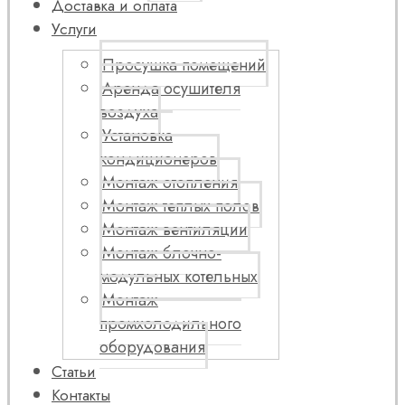
Доставка и оплата
Услуги
Просушка помещений
Аренда осушителя
воздуха
Установка
кондиционеров
Монтаж отопления
Монтаж теплых полов
Монтаж вентиляции
Монтаж блочно-
модульных котельных
Монтаж
промхолодильного
оборудования
Статьи
Контакты