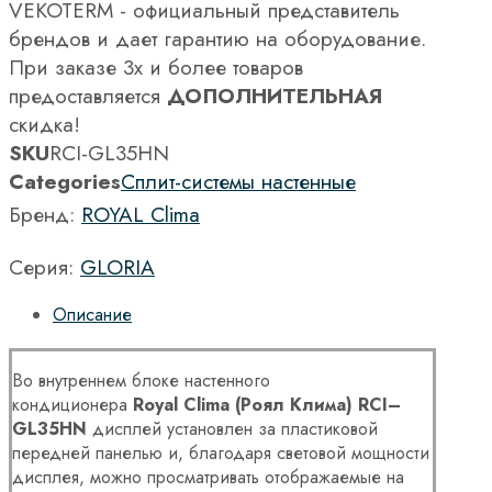
VEKOTERM - официальный представитель
брендов и дает гарантию на оборудование.
При заказе 3х и более товаров
предоставляется
ДОПОЛНИТЕЛЬНАЯ
скидка!
SKU
RCI-GL35HN
Categories
Сплит-системы настенные
Бренд:
ROYAL Clima
Серия:
GLORIA
Описание
Во внутреннем блоке настенного
кондиционера
Royal
Clima
(Роял Клима)
RCI
–
GL
35
HN
дисплей установлен за пластиковой
передней панелью и, благодаря световой мощности
дисплея, можно просматривать отображаемые на