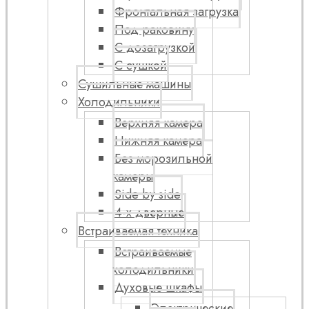
Фронтальная загрузка
Под раковину
С дозагрузкой
С сушкой
Сушильные машины
Холодильники
Верхняя камера
Нижняя камера
Без морозильной
камеры
Side by side
4-х дверные
Встраиваемая техника
Встраиваемые
холодильники
Духовые шкафы
Электрические