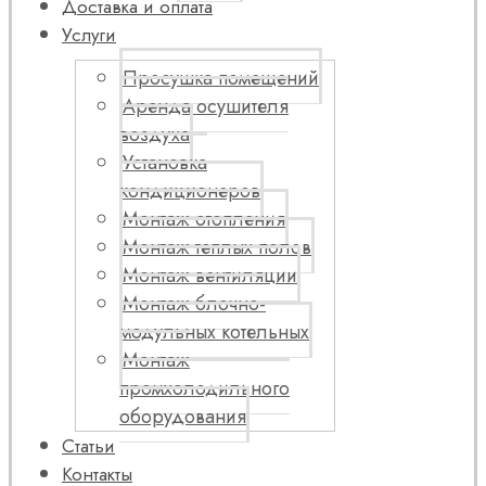
Доставка и оплата
Услуги
Просушка помещений
Аренда осушителя
воздуха
Установка
кондиционеров
Монтаж отопления
Монтаж теплых полов
Монтаж вентиляции
Монтаж блочно-
модульных котельных
Монтаж
промхолодильного
оборудования
Статьи
Контакты