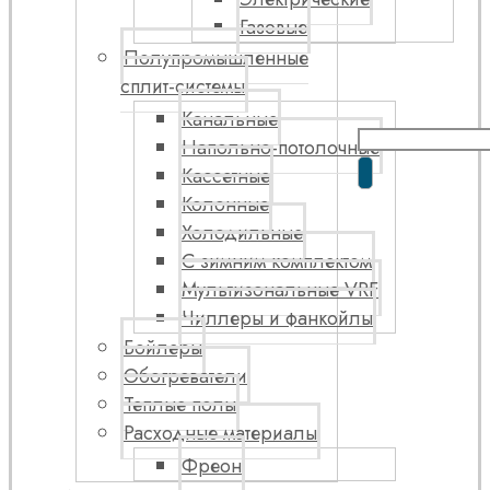
Газовые
Полупромышленные
сплит-системы
Канальные
Напольно-потолочные
Кассетные
Колонные
Холодильные
С зимним комплектом
Мультизональные VRF
Чиллеры и фанкойлы
Бойлеры
Обогреватели
Теплые полы
Расходные материалы
Фреон