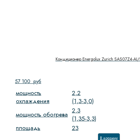
Кондиционер Energolux Zurich SAS07Z4-AI
57 100
руб
мощность
2,2
охлаждения
(1,3-3,0)
2,3
мощность обогрева
(1,35-3,3)
площадь
23
В корзину