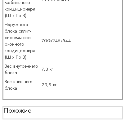
мобильного
кондиционера
(Ш х Г х В)
Наружного
блока сплит-
системы или
700х245х544
оконного
кондиционера
(Ш х Г х В)
Вес внутреннего
7,3 кг
блока
Вес внешнего
23,9 кг
блока
Похожие