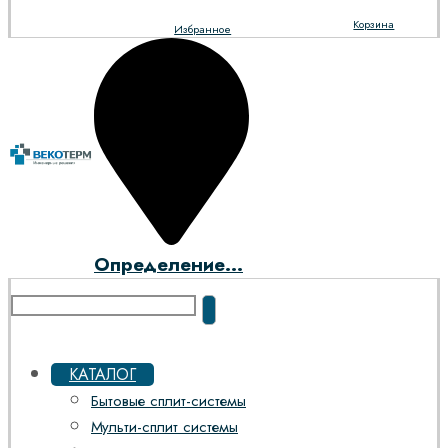
Корзина
Избранное
Определение...
КАТАЛОГ
Бытовые сплит-системы
Мульти-сплит системы