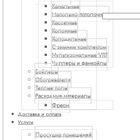
Канальные
Напольно-потолочные
Кассетные
Колонные
Холодильные
С зимним комплектом
Мультизональные VRF
Чиллеры и фанкойлы
Бойлеры
Обогреватели
Теплые полы
Расходные материалы
Фреон
Доставка и оплата
Услуги
Просушка помещений