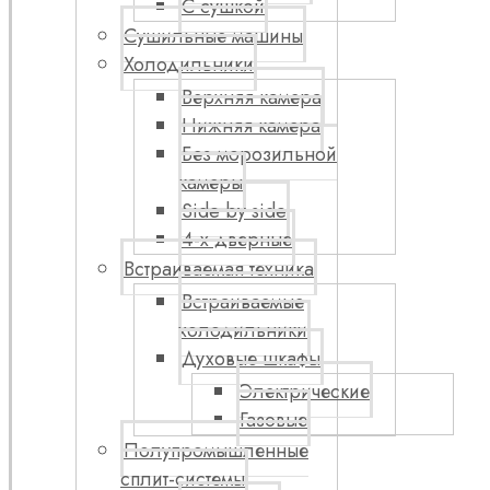
С сушкой
Сушильные машины
Холодильники
Верхняя камера
Нижняя камера
Без морозильной
камеры
Side by side
4-х дверные
Встраиваемая техника
Встраиваемые
холодильники
Духовые шкафы
Электрические
Газовые
Полупромышленные
сплит-системы