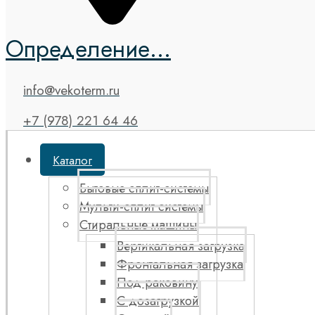
Определение...
info@vekoterm.ru
+7 (978) 221 64 46
Каталог
Бытовые сплит-системы
Мульти-сплит системы
Стиральные машины
Вертикальная загрузка
Фронтальная загрузка
Под раковину
С дозагрузкой