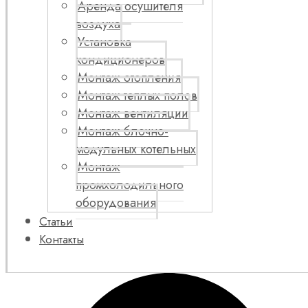
Аренда осушителя
воздуха
Установка
кондиционеров
Монтаж отопления
Монтаж теплых полов
Монтаж вентиляции
Монтаж блочно-
модульных котельных
Монтаж
промхолодильного
оборудования
Статьи
Контакты