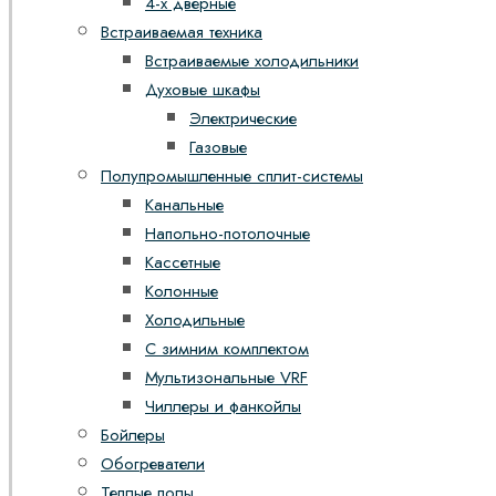
4-х дверные
Встраиваемая техника
Встраиваемые холодильники
Духовые шкафы
Электрические
Газовые
Полупромышленные сплит-системы
Канальные
Напольно-потолочные
Кассетные
Колонные
Холодильные
С зимним комплектом
Мультизональные VRF
Чиллеры и фанкойлы
Бойлеры
Обогреватели
Теплые полы