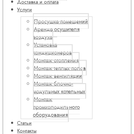
Доставка и оплата
Услуги
Просушка помещений
Аренда осушителя
воздуха
Установка
кондиционеров
Монтаж отопления
Монтаж теплых полов
Монтаж вентиляции
Монтаж блочно-
модульных котельных
Монтаж
промхолодильного
оборудования
Статьи
Контакты