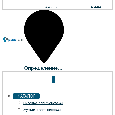
Корзина
Избранное
Определение...
КАТАЛОГ
Бытовые сплит-системы
Мульти-сплит системы