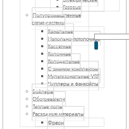
Газовые
Полупромышленные
сплит-системы
Канальные
Напольно-потолочные
Кассетные
Колонные
Холодильные
С зимним комплектом
Мультизональные VRF
Чиллеры и фанкойлы
Бойлеры
Обогреватели
Теплые полы
Расходные материалы
Фреон