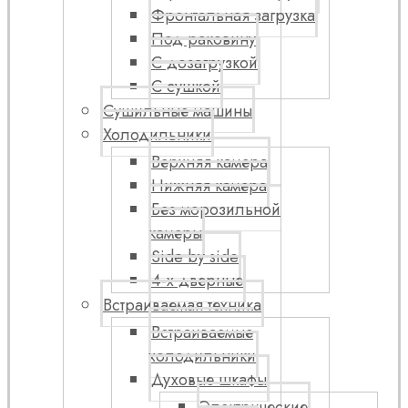
Фронтальная загрузка
Под раковину
С дозагрузкой
С сушкой
Сушильные машины
Холодильники
Верхняя камера
Нижняя камера
Без морозильной
камеры
Side by side
4-х дверные
Встраиваемая техника
Встраиваемые
холодильники
Духовые шкафы
Электрические