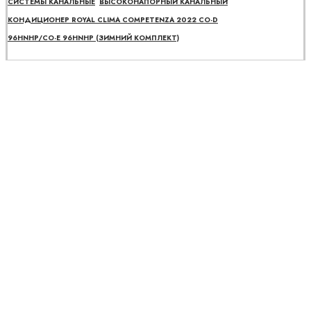
СИСТЕМЫ КАНАЛЬНЫЕ
ВЫСОКОНАПОРНЫЙ КАНАЛЬНЫЙ
КОНДИЦИОНЕР ROYAL CLIMA COMPETENZA 2022 CO-D
96HNHP/CO-E 96HNHP (ЗИМНИЙ КОМПЛЕКТ)