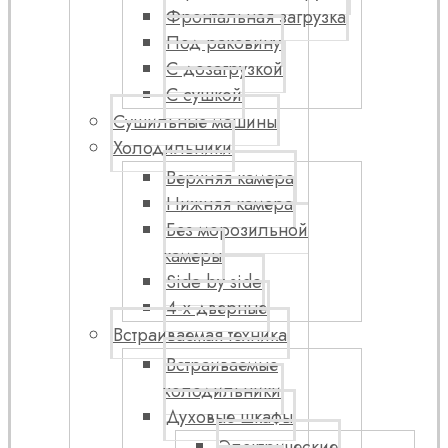
Фронтальная загрузка
Под раковину
С дозагрузкой
С сушкой
Сушильные машины
Холодильники
Верхняя камера
Нижняя камера
Без морозильной
камеры
Side by side
4-х дверные
Встраиваемая техника
Встраиваемые
холодильники
Духовые шкафы
Электрические