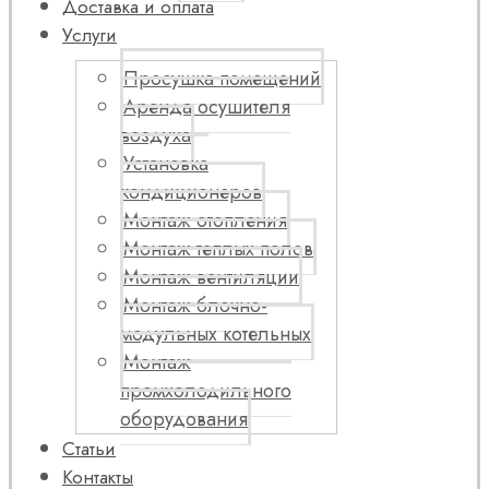
Доставка и оплата
Услуги
Просушка помещений
Аренда осушителя
воздуха
Установка
кондиционеров
Монтаж отопления
Монтаж теплых полов
Монтаж вентиляции
Монтаж блочно-
модульных котельных
Монтаж
промхолодильного
оборудования
Статьи
Контакты