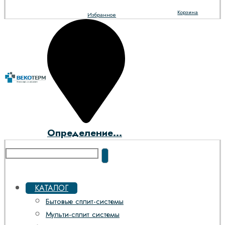
Корзина
Избранное
Определение...
КАТАЛОГ
Бытовые сплит-системы
Мульти-сплит системы