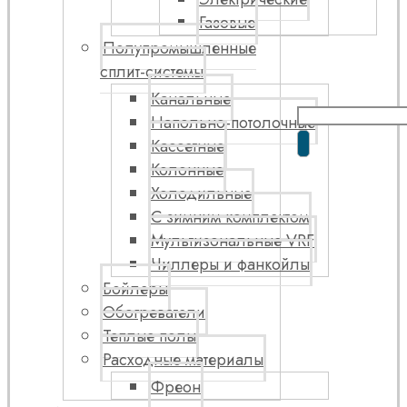
Газовые
Полупромышленные
сплит-системы
Канальные
Напольно-потолочные
Кассетные
Колонные
Холодильные
С зимним комплектом
Мультизональные VRF
Чиллеры и фанкойлы
Бойлеры
Обогреватели
Теплые полы
Расходные материалы
Фреон