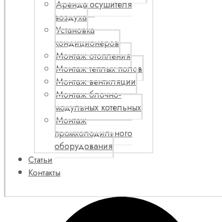
Аренда осушителя
воздуха
Установка
кондиционеров
Монтаж отопления
Монтаж теплых полов
Монтаж вентиляции
Монтаж блочно-
модульных котельных
Монтаж
промхолодильного
оборудования
Статьи
Контакты