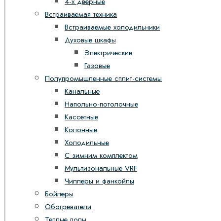
4-х дверные
Встраиваемая техника
Встраиваемые холодильники
Духовые шкафы
Электрические
Газовые
Полупромышленные сплит-системы
Канальные
Напольно-потолочные
Кассетные
Колонные
Холодильные
С зимним комплектом
Мультизональные VRF
Чиллеры и фанкойлы
Бойлеры
Обогреватели
Теплые полы