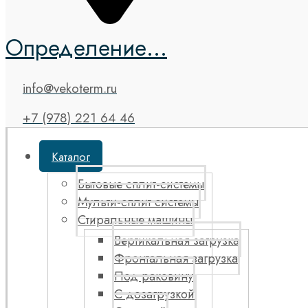
Определение...
info@vekoterm.ru
+7 (978) 221 64 46
Каталог
Бытовые сплит-системы
Мульти-сплит системы
Стиральные машины
Вертикальная загрузка
Фронтальная загрузка
Под раковину
С дозагрузкой