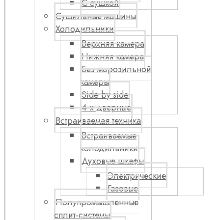
С сушкой
Сушильные машины
Холодильники
Верхняя камера
Нижняя камера
Без морозильной
камеры
Side by side
4-х дверные
Встраиваемая техника
Встраиваемые
холодильники
Духовые шкафы
Электрические
Газовые
Полупромышленные
сплит-системы