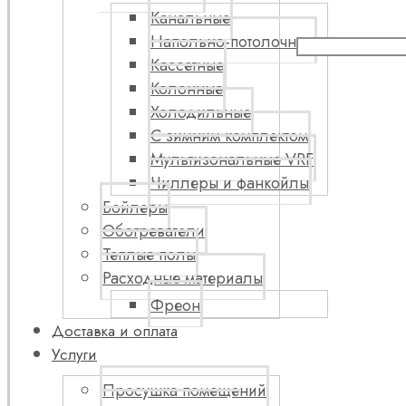
Канальные
Напольно-потолочные
Кассетные
Колонные
Холодильные
С зимним комплектом
Мультизональные VRF
Чиллеры и фанкойлы
Бойлеры
Обогреватели
Теплые полы
Расходные материалы
Фреон
Доставка и оплата
Услуги
Просушка помещений