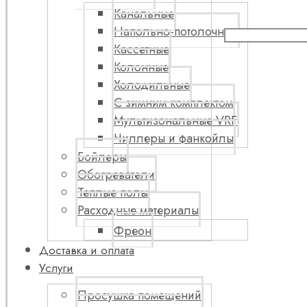
Канальные
Напольно-потолочные
Кассетные
Колонные
Холодильные
С зимним комплектом
Мультизональные VRF
Чиллеры и фанкойлы
Бойлеры
Обогреватели
Теплые полы
Расходные материалы
Фреон
Доставка и оплата
Услуги
Просушка помещений