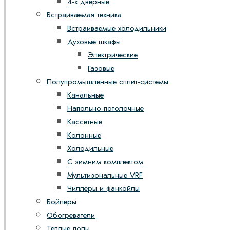
4-х дверные
Встраиваемая техника
Встраиваемые холодильники
Духовые шкафы
Электрические
Газовые
Полупромышленные сплит-системы
Канальные
Напольно-потолочные
Кассетные
Колонные
Холодильные
С зимним комплектом
Мультизональные VRF
Чиллеры и фанкойлы
Бойлеры
Обогреватели
Теплые полы