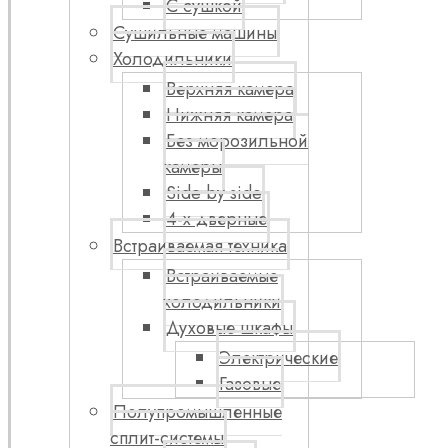
С сушкой
Сушильные машины
Холодильники
Верхняя камера
Нижняя камера
Без морозильной
камеры
Side by side
4-х дверные
Встраиваемая техника
Встраиваемые
холодильники
Духовые шкафы
Электрические
Газовые
Полупромышленные
сплит-системы