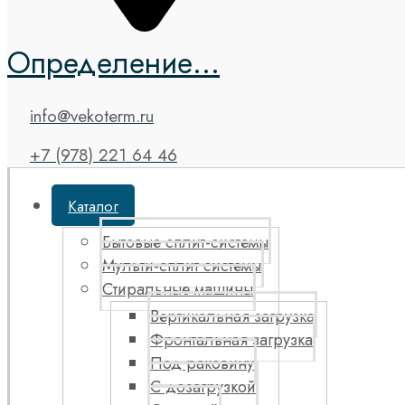
Определение...
info@vekoterm.ru
+7 (978) 221 64 46
Каталог
Бытовые сплит-системы
Мульти-сплит системы
Стиральные машины
Вертикальная загрузка
Фронтальная загрузка
Под раковину
С дозагрузкой