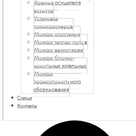
Аренда осушителя
воздуха
Установка
кондиционеров
Монтаж отопления
Монтаж теплых полов
Монтаж вентиляции
Монтаж блочно-
модульных котельных
Монтаж
промхолодильного
оборудования
Статьи
Контакты