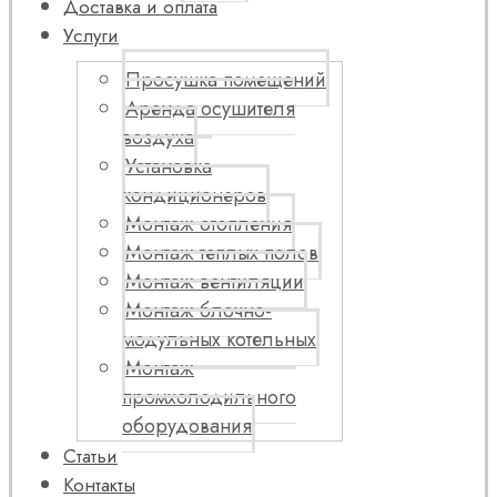
Доставка и оплата
Услуги
Просушка помещений
Аренда осушителя
воздуха
Установка
кондиционеров
Монтаж отопления
Монтаж теплых полов
Монтаж вентиляции
Монтаж блочно-
модульных котельных
Монтаж
промхолодильного
оборудования
Статьи
Контакты