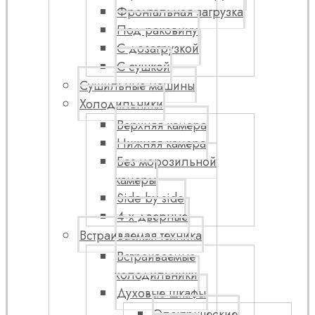
Фронтальная загрузка
Под раковину
С дозагрузкой
С сушкой
Сушильные машины
Холодильники
Верхняя камера
Нижняя камера
Без морозильной
камеры
Side by side
4-х дверные
Встраиваемая техника
Встраиваемые
холодильники
Духовые шкафы
Электрические