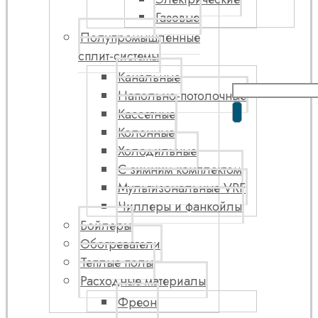
Газовые
Полупромышленные
сплит-системы
Канальные
Напольно-потолочные
Кассетные
Колонные
Холодильные
С зимним комплектом
Мультизональные VRF
Чиллеры и фанкойлы
Бойлеры
Обогреватели
Теплые полы
Расходные материалы
Фреон