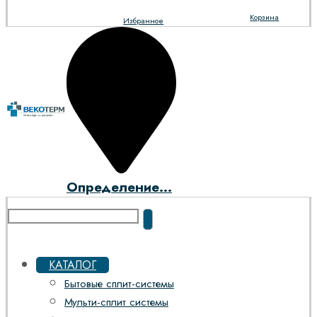
Корзина
Избранное
Определение...
КАТАЛОГ
Бытовые сплит-системы
Мульти-сплит системы