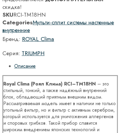
скидка!
SKU
RCI-TM18HN
Categories
Мульти-сплит системы настенные
внутренние
Бренд:
ROYAL Clima
Серия:
TRIUMPH
Описание
Royal
Clima
(Роял Клима)
RCI
–
TM
18
HN
– это
стильный, тонкий, а также надёжный внутренний
блок, обладающий приятным внешним видом.
Рассматриваемая модель имеет в наличии не только
угольный фильтр, но и фильтр с активным серебром,
который используется для уничтожения аллергенов
и споровых грибков. Такой прибор славится
широким внедрением японских технологий и