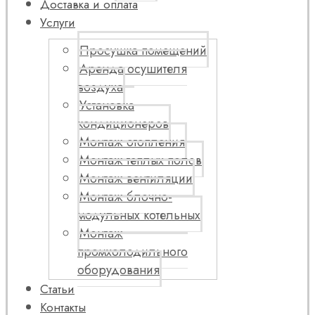
Доставка и оплата
Услуги
Просушка помещений
Аренда осушителя
воздуха
Установка
кондиционеров
Монтаж отопления
Монтаж теплых полов
Монтаж вентиляции
Монтаж блочно-
модульных котельных
Монтаж
промхолодильного
оборудования
Статьи
Контакты