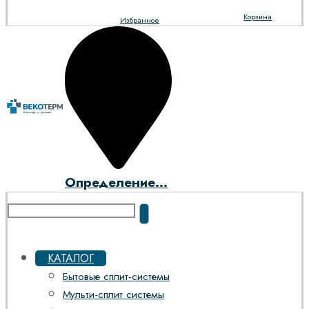
Корзина
Избранное
Определение...
КАТАЛОГ
Бытовые сплит-системы
Мульти-сплит системы