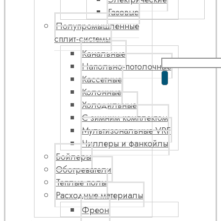
Газовые
Полупромышленные
сплит-системы
Канальные
Напольно-потолочные
Кассетные
Колонные
Холодильные
С зимним комплектом
Мультизональные VRF
Чиллеры и фанкойлы
Бойлеры
Обогреватели
Теплые полы
Расходные материалы
Фреон