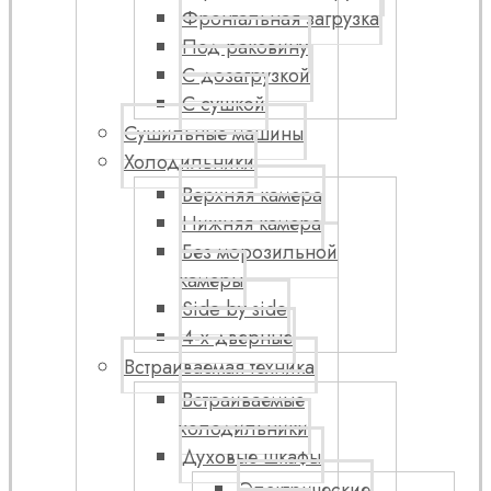
Фронтальная загрузка
Под раковину
С дозагрузкой
С сушкой
Сушильные машины
Холодильники
Верхняя камера
Нижняя камера
Без морозильной
камеры
Side by side
4-х дверные
Встраиваемая техника
Встраиваемые
холодильники
Духовые шкафы
Электрические