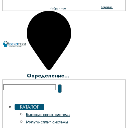
Корзина
Избранное
Определение...
КАТАЛОГ
Бытовые сплит-системы
Мульти-сплит системы