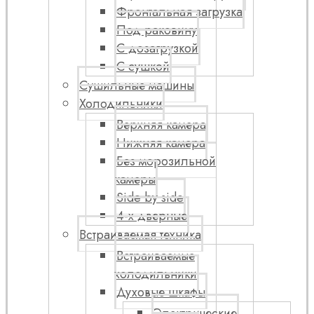
Фронтальная загрузка
Под раковину
С дозагрузкой
С сушкой
Сушильные машины
Холодильники
Верхняя камера
Нижняя камера
Без морозильной
камеры
Side by side
4-х дверные
Встраиваемая техника
Встраиваемые
холодильники
Духовые шкафы
Электрические