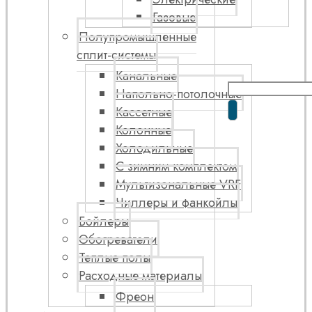
Газовые
Полупромышленные
сплит-системы
Канальные
Напольно-потолочные
Кассетные
Колонные
Холодильные
С зимним комплектом
Мультизональные VRF
Чиллеры и фанкойлы
Бойлеры
Обогреватели
Теплые полы
Расходные материалы
Фреон