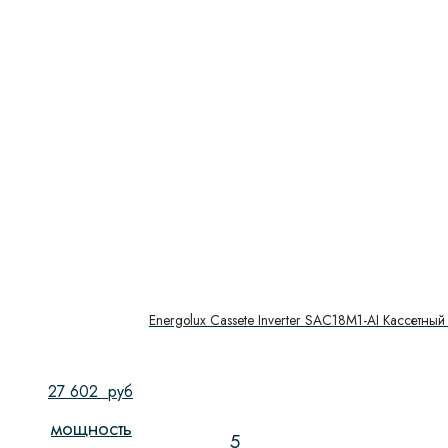
Energolux Cassete Inverter SAC18M1-AI Кассетный
27 602
руб
мощность
5