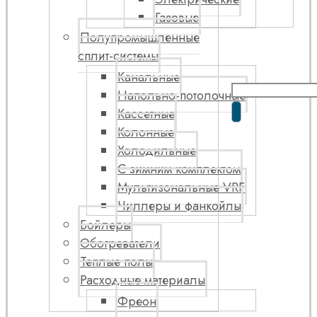
Газовые
Полупромышленные
сплит-системы
Канальные
Напольно-потолочные
Кассетные
Колонные
Холодильные
С зимним комплектом
Мультизональные VRF
Чиллеры и фанкойлы
Бойлеры
Обогреватели
Теплые полы
Расходные материалы
Фреон