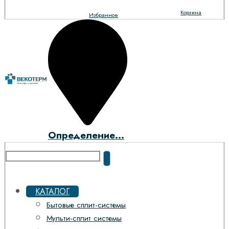
Корзина
Избранное
Определение...
КАТАЛОГ
Бытовые сплит-системы
Мульти-сплит системы