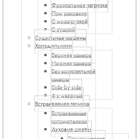
Фронтальная загрузка
Под раковину
С дозагрузкой
С сушкой
Сушильные машины
Холодильники
Верхняя камера
Нижняя камера
Без морозильной
камеры
Side by side
4-х дверные
Встраиваемая техника
Встраиваемые
холодильники
Духовые шкафы
Электрические