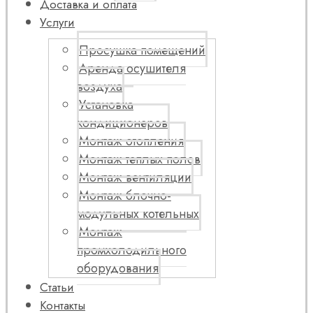
Доставка и оплата
Услуги
Просушка помещений
Аренда осушителя
воздуха
Установка
кондиционеров
Монтаж отопления
Монтаж теплых полов
Монтаж вентиляции
Монтаж блочно-
модульных котельных
Монтаж
промхолодильного
оборудования
Статьи
Контакты