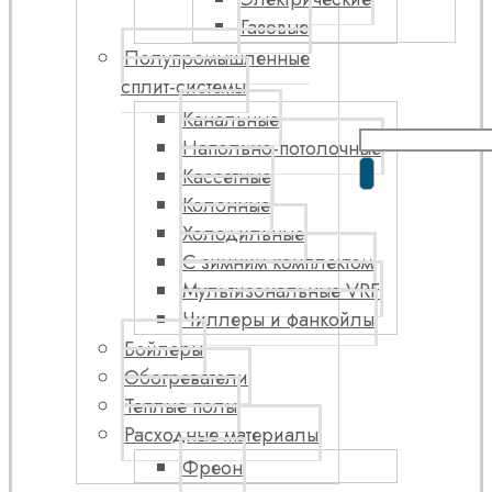
Газовые
Полупромышленные
сплит-системы
Канальные
Напольно-потолочные
Кассетные
Колонные
Холодильные
С зимним комплектом
Мультизональные VRF
Чиллеры и фанкойлы
Бойлеры
Обогреватели
Теплые полы
Расходные материалы
Фреон