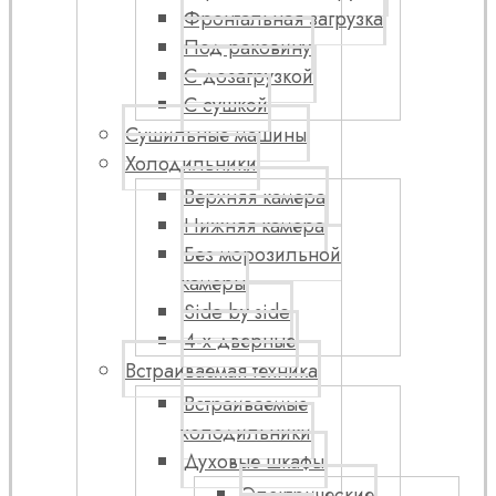
Фронтальная загрузка
Под раковину
С дозагрузкой
С сушкой
Сушильные машины
Холодильники
Верхняя камера
Нижняя камера
Без морозильной
камеры
Side by side
4-х дверные
Встраиваемая техника
Встраиваемые
холодильники
Духовые шкафы
Электрические