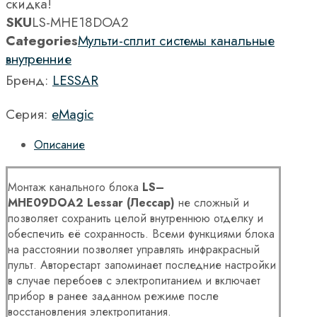
скидка!
SKU
LS-MHE18DOA2
Categories
Мульти-сплит системы канальные
внутренние
Бренд:
LESSAR
Серия:
eMagic
Описание
Монтаж канального блока
LS
–
MHE
09
DOA
2
Lessar
(Лессар)
не сложный и
позволяет сохранить целой внутреннюю отделку и
обеспечить её сохранность. Всеми функциями блока
на расстоянии позволяет управлять инфракрасный
пульт. Авторестарт запоминает последние настройки
в случае перебоев с электропитанием и включает
прибор в ранее заданном режиме после
восстановления электропитания.