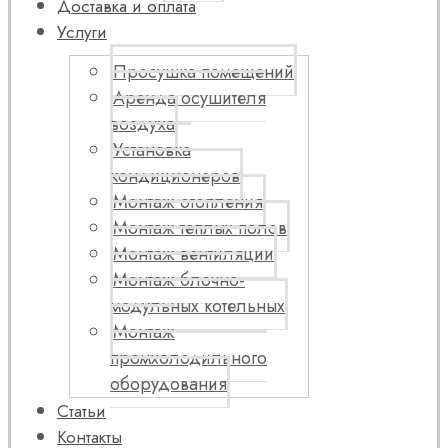
Доставка и оплата
Услуги
Просушка помещений
Аренда осушителя
воздуха
Установка
кондиционеров
Монтаж отопления
Монтаж теплых полов
Монтаж вентиляции
Монтаж блочно-
модульных котельных
Монтаж
промхолодильного
оборудования
Статьи
Контакты