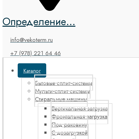
Определение...
info@vekoterm.ru
+7 (978) 221 64 46
Каталог
Бытовые сплит-системы
Мульти-сплит системы
Стиральные машины
Вертикальная загрузка
Фронтальная загрузка
Под раковину
С дозагрузкой