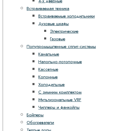
4-х дверные
Встраиваемая техника
Встраиваемые холодильники
Духовые шкафы
Электрические
Газовые
Полупромышленные сплит-системы
Канальные
Напольно-потолочные
Кассетные
Колонные
Холодильные
С зимним комплектом
Мультизональные VRF
Чиллеры и фанкойлы
Бойлеры
Обогреватели
Теплые полы