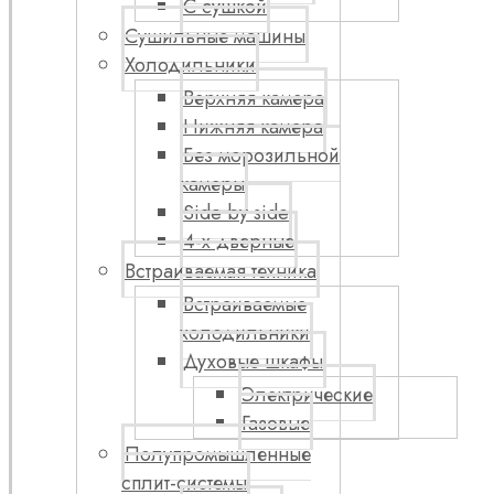
С сушкой
Сушильные машины
Холодильники
Верхняя камера
Нижняя камера
Без морозильной
камеры
Side by side
4-х дверные
Встраиваемая техника
Встраиваемые
холодильники
Духовые шкафы
Электрические
Газовые
Полупромышленные
сплит-системы