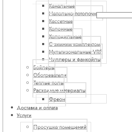
Канальные
Напольно-потолочные
Кассетные
Колонные
Холодильные
С зимним комплектом
Мультизональные VRF
Чиллеры и фанкойлы
Бойлеры
Обогреватели
Теплые полы
Расходные материалы
Фреон
Доставка и оплата
Услуги
Просушка помещений