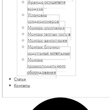
Аренда осушителя
воздуха
Установка
кондиционеров
Монтаж отопления
Монтаж теплых полов
Монтаж вентиляции
Монтаж блочно-
модульных котельных
Монтаж
промхолодильного
оборудования
Статьи
Контакты