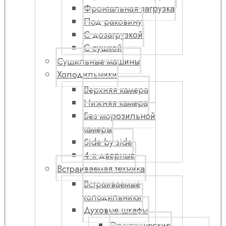
Фронтальная загрузка
Под раковину
С дозагрузкой
С сушкой
Сушильные машины
Холодильники
Верхняя камера
Нижняя камера
Без морозильной
камеры
Side by side
4-х дверные
Встраиваемая техника
Встраиваемые
холодильники
Духовые шкафы
Электрические