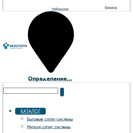
Корзина
Избранное
Определение...
КАТАЛОГ
Бытовые сплит-системы
Мульти-сплит системы