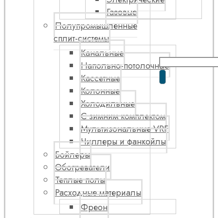
Газовые
Полупромышленные
сплит-системы
Канальные
Напольно-потолочные
Кассетные
Колонные
Холодильные
С зимним комплектом
Мультизональные VRF
Чиллеры и фанкойлы
Бойлеры
Обогреватели
Теплые полы
Расходные материалы
Фреон