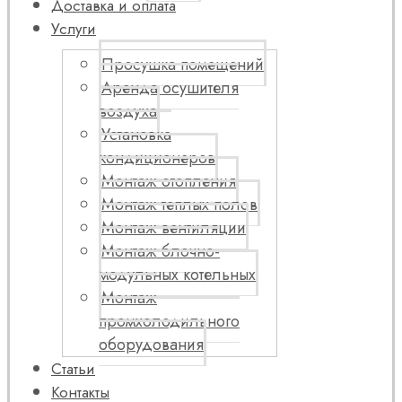
Доставка и оплата
Услуги
Просушка помещений
Аренда осушителя
воздуха
Установка
кондиционеров
Монтаж отопления
Монтаж теплых полов
Монтаж вентиляции
Монтаж блочно-
модульных котельных
Монтаж
промхолодильного
оборудования
Статьи
Контакты