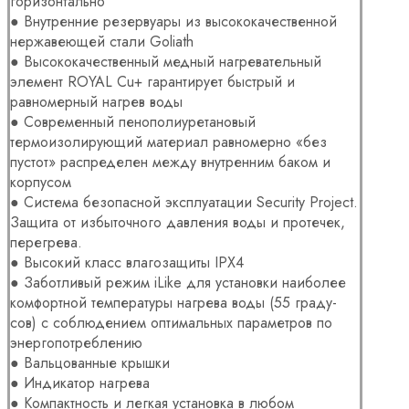
горизонтально
● Внутренние резервуары из высококачественной
нержавеющей стали Goliath
● Высококачественный медный нагревательный
элемент ROYAL Cu+ гарантирует быстрый и
равномерный нагрев воды
● Современный пенополиуретановый
термоизолирующий материал равномерно «без
пустот» распределен между внутренним баком и
корпусом
● Система безопасной эксплуатации Security Project.
Защита от избыточного давления воды и протечек,
перегрева.
● Высокий класс влагозащиты IPX4
● Заботливый режим iLike для установки наиболее
комфортной температуры нагрева воды (55 граду-
сов) с соблюдением оптимальных параметров по
энергопотреблению
● Вальцованные крышки
● Индикатор нагрева
● Компактность и легкая установка в любом