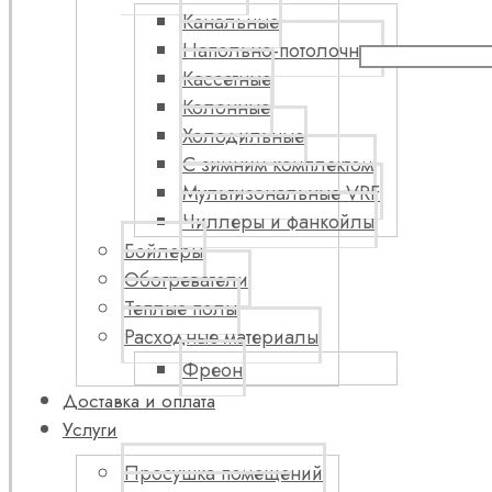
Канальные
Напольно-потолочные
Кассетные
Колонные
Холодильные
С зимним комплектом
Мультизональные VRF
Чиллеры и фанкойлы
Бойлеры
Обогреватели
Теплые полы
Расходные материалы
Фреон
Доставка и оплата
Услуги
Просушка помещений