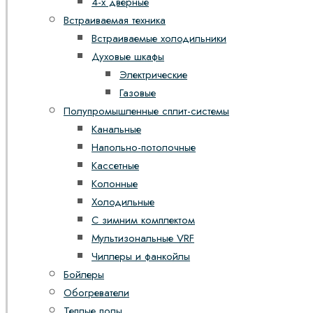
4-х дверные
Встраиваемая техника
Встраиваемые холодильники
Духовые шкафы
Электрические
Газовые
Полупромышленные сплит-системы
Канальные
Напольно-потолочные
Кассетные
Колонные
Холодильные
С зимним комплектом
Мультизональные VRF
Чиллеры и фанкойлы
Бойлеры
Обогреватели
Теплые полы