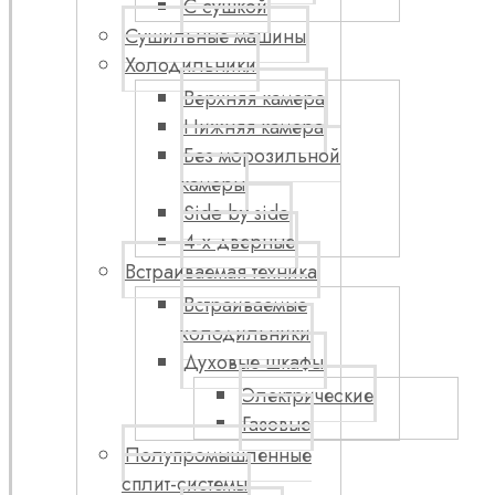
С сушкой
Сушильные машины
Холодильники
Верхняя камера
Нижняя камера
Без морозильной
камеры
Side by side
4-х дверные
Встраиваемая техника
Встраиваемые
холодильники
Духовые шкафы
Электрические
Газовые
Полупромышленные
сплит-системы