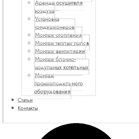
Аренда осушителя
воздуха
Установка
кондиционеров
Монтаж отопления
Монтаж теплых полов
Монтаж вентиляции
Монтаж блочно-
модульных котельных
Монтаж
промхолодильного
оборудования
Статьи
Контакты