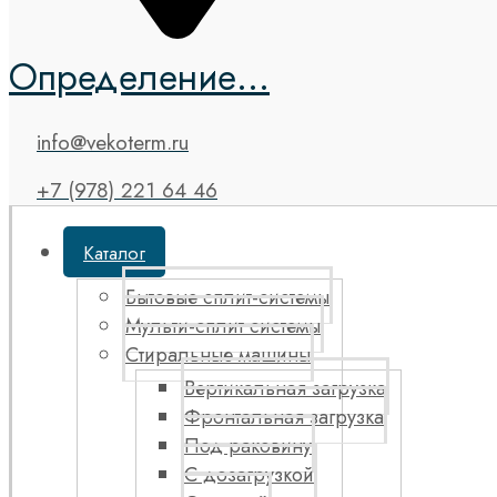
Определение...
info@vekoterm.ru
+7 (978) 221 64 46
Каталог
Бытовые сплит-системы
Мульти-сплит системы
Стиральные машины
Вертикальная загрузка
Фронтальная загрузка
Под раковину
С дозагрузкой