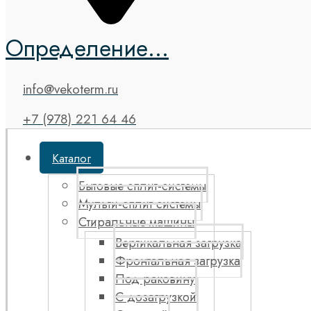
Определение...
info@vekoterm.ru
+7 (978) 221 64 46
Каталог
Бытовые сплит-системы
Мульти-сплит системы
Стиральные машины
Вертикальная загрузка
Фронтальная загрузка
Под раковину
С дозагрузкой