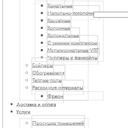
Канальные
Напольно-потолочные
Кассетные
Колонные
Холодильные
С зимним комплектом
Мультизональные VRF
Чиллеры и фанкойлы
Бойлеры
Обогреватели
Теплые полы
Расходные материалы
Фреон
Доставка и оплата
Услуги
Просушка помещений