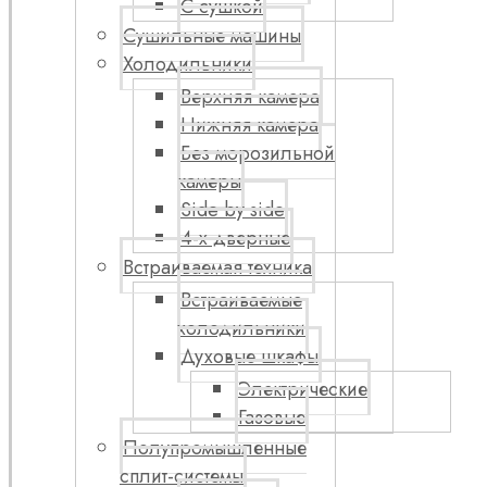
С сушкой
Сушильные машины
Холодильники
Верхняя камера
Нижняя камера
Без морозильной
камеры
Side by side
4-х дверные
Встраиваемая техника
Встраиваемые
холодильники
Духовые шкафы
Электрические
Газовые
Полупромышленные
сплит-системы