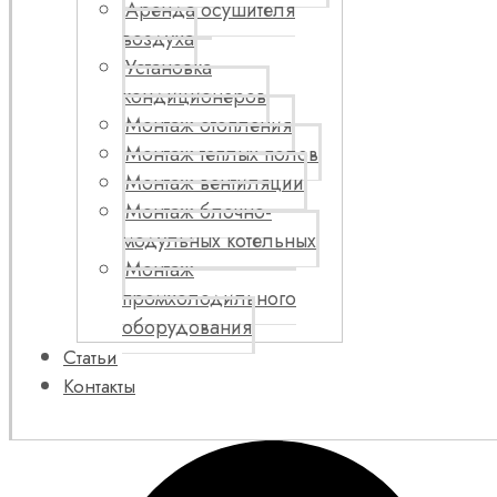
Аренда осушителя
воздуха
Установка
кондиционеров
Монтаж отопления
Монтаж теплых полов
Монтаж вентиляции
Монтаж блочно-
модульных котельных
Монтаж
промхолодильного
оборудования
Статьи
Контакты