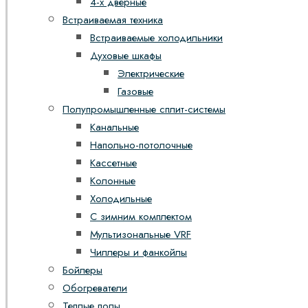
4-х дверные
Встраиваемая техника
Встраиваемые холодильники
Духовые шкафы
Электрические
Газовые
Полупромышленные сплит-системы
Канальные
Напольно-потолочные
Кассетные
Колонные
Холодильные
С зимним комплектом
Мультизональные VRF
Чиллеры и фанкойлы
Бойлеры
Обогреватели
Теплые полы