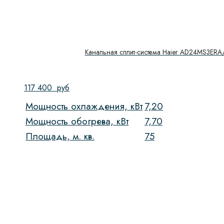
Канальная сплит-система Haier AD24MS3ER
117 400
руб
Мощность охлаждения, кВт
7,20
Мощность обогрева, кВт
7,70
Площадь, м. кв.
75