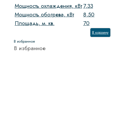
Очистка духовки
Мощность охлаждения, кВт
7,33
Мощность обогрева, кВт
8,50
Система NO FROST
Площадь, м. кв.
70
Скорость вращения
В корзину
Тип направляющих
В избранное
В избранное
Тип управления
Управление
Показать