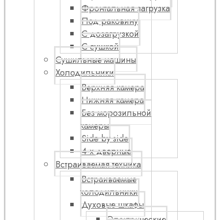
Фронтальная загрузка
Под раковину
С дозагрузкой
С сушкой
Сушильные машины
Холодильники
Верхняя камера
Нижняя камера
Без морозильной
камеры
Side by side
4-х дверные
Встраиваемая техника
Встраиваемые
холодильники
Духовые шкафы
Электрические