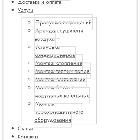
Доставка и оплата
Услуги
Просушка помещений
Аренда осушителя
воздуха
Установка
кондиционеров
Монтаж отопления
Монтаж теплых полов
Монтаж вентиляции
Монтаж блочно-
модульных котельных
Монтаж
промхолодильного
оборудования
Статьи
Контакты