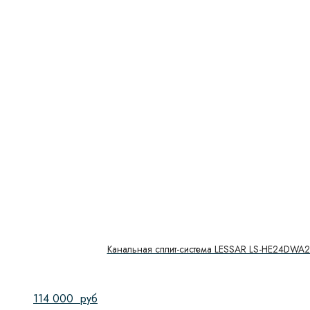
Доводчик двери
Функция СВЧ
Глубина сушильной камеры
Гриль
Количество функций
Количество камер
Количество стекол дверцы
Максимальная загрузка
Канальная сплит-система LESSAR LS-HE24DW
Обьем духового шкафа, л
Обработка паром
114 000
руб