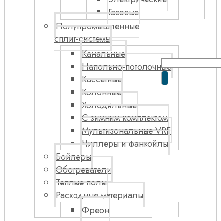
Газовые
Полупромышленные
сплит-системы
Канальные
Напольно-потолочные
Кассетные
Колонные
Холодильные
С зимним комплектом
Мультизональные VRF
Чиллеры и фанкойлы
Бойлеры
Обогреватели
Теплые полы
Расходные материалы
Фреон