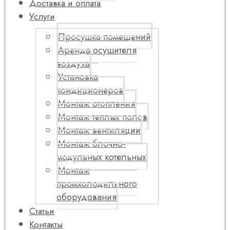
Доставка и оплата
Услуги
Просушка помещений
Аренда осушителя
воздуха
Установка
кондиционеров
Монтаж отопления
Монтаж теплых полов
Монтаж вентиляции
Монтаж блочно-
модульных котельных
Монтаж
промхолодильного
оборудования
Статьи
Контакты