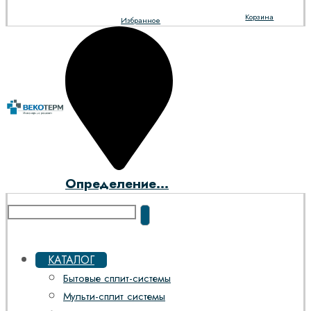
Корзина
Избранное
Определение...
КАТАЛОГ
Бытовые сплит-системы
Мульти-сплит системы