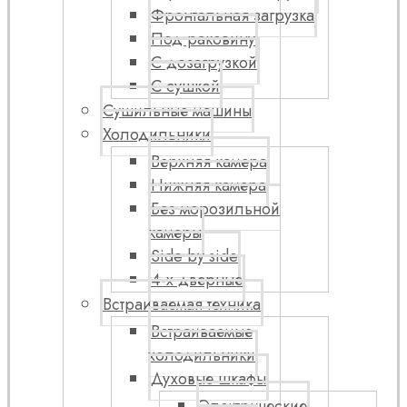
Фронтальная загрузка
Под раковину
С дозагрузкой
С сушкой
Сушильные машины
Холодильники
Верхняя камера
Нижняя камера
Без морозильной
камеры
Side by side
4-х дверные
Встраиваемая техника
Встраиваемые
холодильники
Духовые шкафы
Электрические