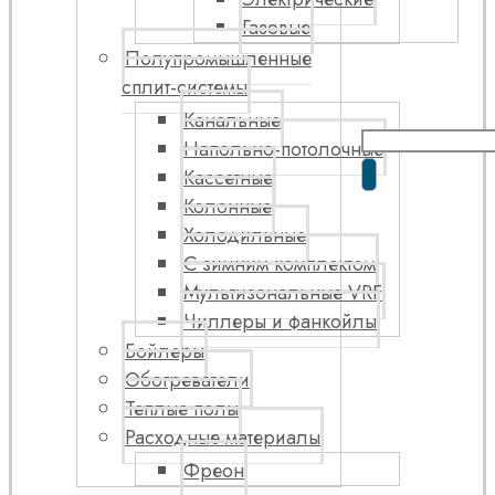
Газовые
Полупромышленные
сплит-системы
Канальные
Напольно-потолочные
Кассетные
Колонные
Холодильные
С зимним комплектом
Мультизональные VRF
Чиллеры и фанкойлы
Бойлеры
Обогреватели
Теплые полы
Расходные материалы
Фреон