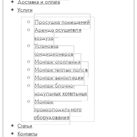
Доставка и оплата
Услуги
Просушка помещений
Аренда осушителя
воздуха
Установка
кондиционеров
Монтаж отопления
Монтаж теплых полов
Монтаж вентиляции
Монтаж блочно-
модульных котельных
Монтаж
промхолодильного
оборудования
Статьи
Контакты