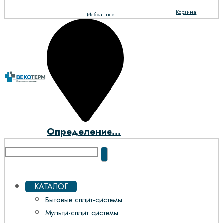
Корзина
Избранное
Определение...
КАТАЛОГ
Бытовые сплит-системы
Мульти-сплит системы