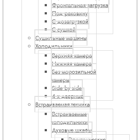
Фронтальная загрузка
Под раковину
С дозагрузкой
С сушкой
Сушильные машины
Холодильники
Верхняя камера
Нижняя камера
Без морозильной
камеры
Side by side
4-х дверные
Встраиваемая техника
Встраиваемые
холодильники
Духовые шкафы
Электрические