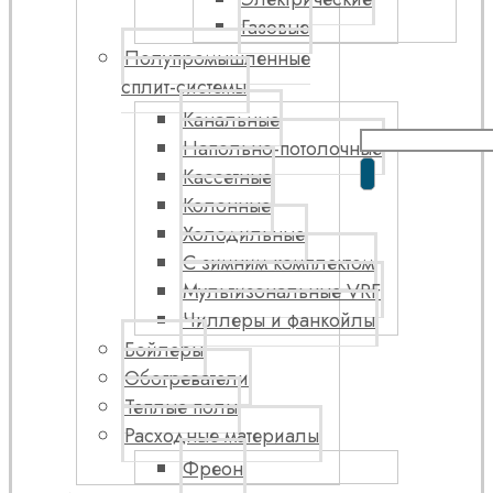
Газовые
Полупромышленные
сплит-системы
Канальные
Напольно-потолочные
Кассетные
Колонные
Холодильные
С зимним комплектом
Мультизональные VRF
Чиллеры и фанкойлы
Бойлеры
Обогреватели
Теплые полы
Расходные материалы
Фреон