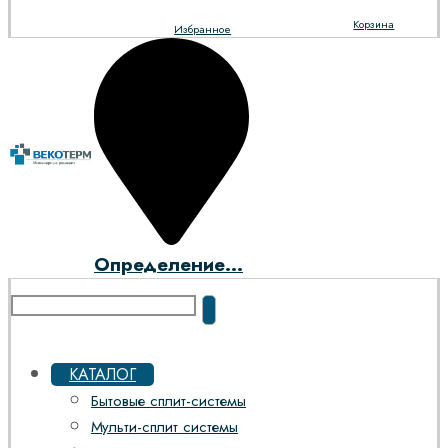
Корзина
Избранное
Определение...
КАТАЛОГ
Бытовые сплит-системы
Мульти-сплит системы