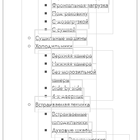
Фронтальная загрузка
Под раковину
С дозагрузкой
С сушкой
Сушильные машины
Холодильники
Верхняя камера
Нижняя камера
Без морозильной
камеры
Side by side
4-х дверные
Встраиваемая техника
Встраиваемые
холодильники
Духовые шкафы
Электрические