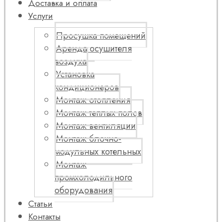
Доставка и оплата
Услуги
Просушка помещений
Аренда осушителя
воздуха
Установка
кондиционеров
Монтаж отопления
Монтаж теплых полов
Монтаж вентиляции
Монтаж блочно-
модульных котельных
Монтаж
промхолодильного
оборудования
Статьи
Контакты