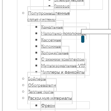
Газовые
Полупромышленные
сплит-системы
Канальные
Напольно-потолочные
Кассетные
Колонные
Холодильные
С зимним комплектом
Мультизональные VRF
Чиллеры и фанкойлы
Бойлеры
Обогреватели
Теплые полы
Расходные материалы
Фреон