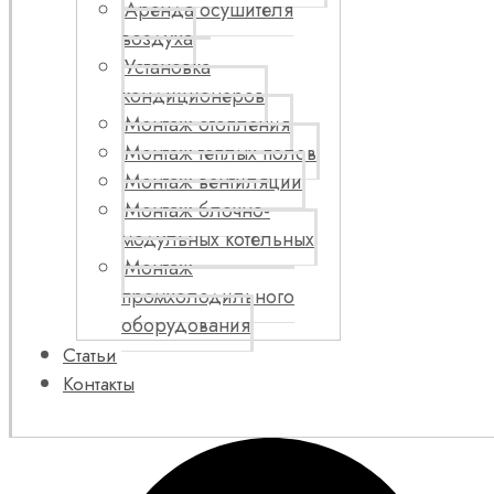
Аренда осушителя
воздуха
Установка
кондиционеров
Монтаж отопления
Монтаж теплых полов
Монтаж вентиляции
Монтаж блочно-
модульных котельных
Монтаж
промхолодильного
оборудования
Статьи
Контакты