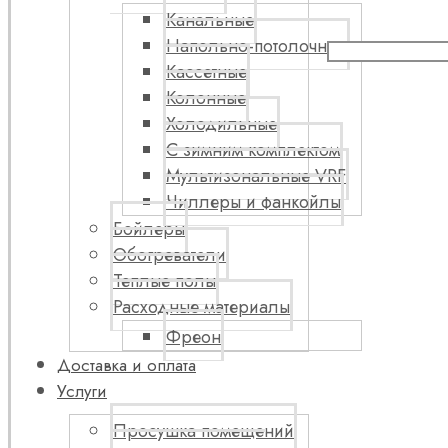
Канальные
Напольно-потолочные
Кассетные
Колонные
Холодильные
С зимним комплектом
Мультизональные VRF
Чиллеры и фанкойлы
Бойлеры
Обогреватели
Теплые полы
Расходные материалы
Фреон
Доставка и оплата
Услуги
Просушка помещений