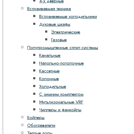
4-х дверные
Встраиваемая техника
Встраиваемые холодильники
Духовые шкафы
Электрические
Газовые
Полупромышленные сплит-системы
Канальные
Напольно-потолочные
Кассетные
Колонные
Холодильные
С зимним комплектом
Мультизональные VRF
Чиллеры и фанкойлы
Бойлеры
Обогреватели
Теплые полы