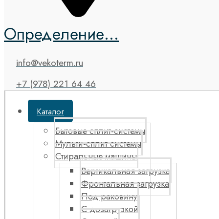
Определение...
info@vekoterm.ru
+7 (978) 221 64 46
Каталог
Бытовые сплит-системы
Мульти-сплит системы
Стиральные машины
Вертикальная загрузка
Фронтальная загрузка
Под раковину
С дозагрузкой