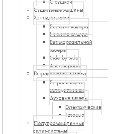
С сушкой
Сушильные машины
Холодильники
Верхняя камера
Нижняя камера
Без морозильной
камеры
Side by side
4-х дверные
Встраиваемая техника
Встраиваемые
холодильники
Духовые шкафы
Электрические
Газовые
Полупромышленные
сплит-системы