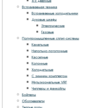
4-х дверные
Встраиваемая техника
Встраиваемые холодильники
Духовые шкафы
Электрические
Газовые
Полупромышленные сплит-системы
Канальные
Напольно-потолочные
Кассетные
Колонные
Холодильные
С зимним комплектом
Мультизональные VRF
Чиллеры и фанкойлы
Бойлеры
Обогреватели
Теплые полы