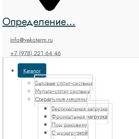
Определение...
info@vekoterm.ru
+7 (978) 221 64 46
Каталог
Бытовые сплит-системы
Мульти-сплит системы
Стиральные машины
Вертикальная загрузка
Фронтальная загрузка
Под раковину
С дозагрузкой