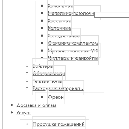
Канальные
Напольно-потолочные
Кассетные
Колонные
Холодильные
С зимним комплектом
Мультизональные VRF
Чиллеры и фанкойлы
Бойлеры
Обогреватели
Теплые полы
Расходные материалы
Фреон
Доставка и оплата
Услуги
Просушка помещений