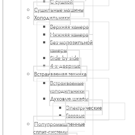
С сушкой
Сушильные машины
Холодильники
Верхняя камера
Нижняя камера
Без морозильной
камеры
Side by side
4-х дверные
Встраиваемая техника
Встраиваемые
холодильники
Духовые шкафы
Электрические
Газовые
Полупромышленные
сплит-системы