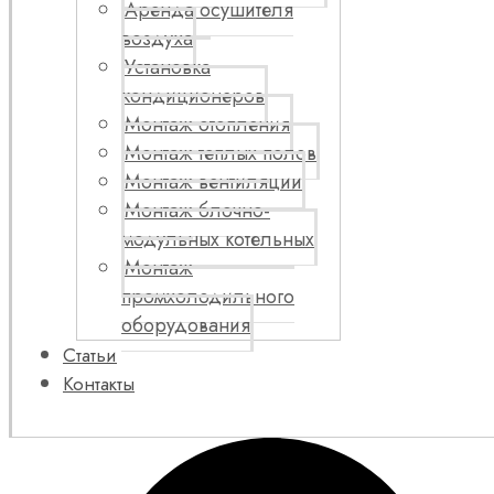
Аренда осушителя
воздуха
Установка
кондиционеров
Монтаж отопления
Монтаж теплых полов
Монтаж вентиляции
Монтаж блочно-
модульных котельных
Монтаж
промхолодильного
оборудования
Статьи
Контакты