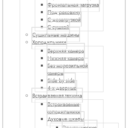
Фронтальная загрузка
Под раковину
С дозагрузкой
С сушкой
Сушильные машины
Холодильники
Верхняя камера
Нижняя камера
Без морозильной
камеры
Side by side
4-х дверные
Встраиваемая техника
Встраиваемые
холодильники
Духовые шкафы
Электрические