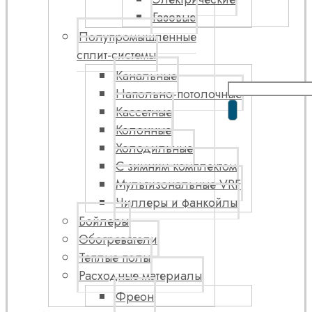
Газовые
Полупромышленные
сплит-системы
Канальные
Напольно-потолочные
Кассетные
Колонные
Холодильные
С зимним комплектом
Мультизональные VRF
Чиллеры и фанкойлы
Бойлеры
Обогреватели
Теплые полы
Расходные материалы
Фреон