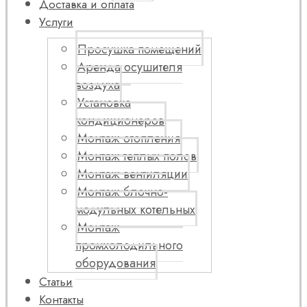
Доставка и оплата
Услуги
Просушка помещений
Аренда осушителя
воздуха
Установка
кондиционеров
Монтаж отопления
Монтаж теплых полов
Монтаж вентиляции
Монтаж блочно-
модульных котельных
Монтаж
промхолодильного
оборудования
Статьи
Контакты