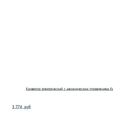
Конвектор электрический с механическим управлением K
3 774
руб