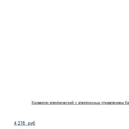
Конвектор электрический с электронным управлением Ka
4 218
руб