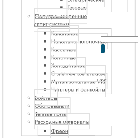
Газовые
Полупромышленные
сплит-системы
Канальные
Напольно-потолочные
Кассетные
Колонные
Холодильные
С зимним комплектом
Мультизональные VRF
Чиллеры и фанкойлы
Бойлеры
Обогреватели
Теплые полы
Расходные материалы
Фреон