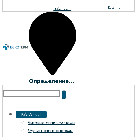
Корзина
Избранное
Определение...
КАТАЛОГ
Бытовые сплит-системы
Мульти-сплит системы