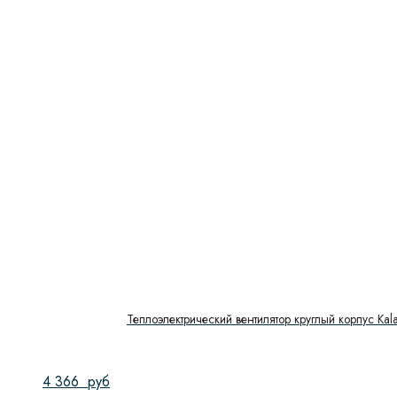
Теплоэлектрический вентилятор круглый корпус Kala
4 366
руб