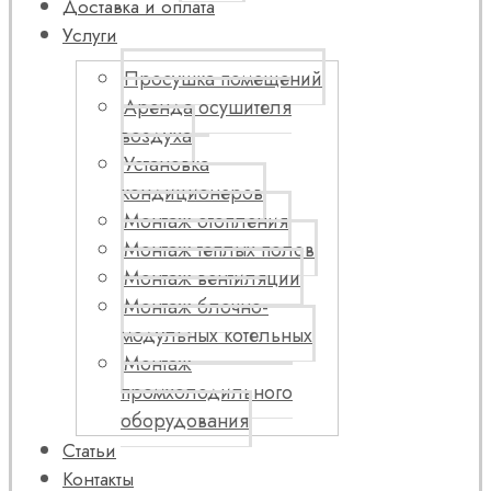
Доставка и оплата
Услуги
Просушка помещений
Аренда осушителя
воздуха
Установка
кондиционеров
Монтаж отопления
Монтаж теплых полов
Монтаж вентиляции
Монтаж блочно-
модульных котельных
Монтаж
промхолодильного
оборудования
Статьи
Контакты