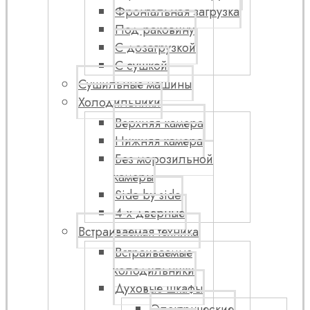
Фронтальная загрузка
Под раковину
С дозагрузкой
С сушкой
Сушильные машины
Холодильники
Верхняя камера
Нижняя камера
Без морозильной
камеры
Side by side
4-х дверные
Встраиваемая техника
Встраиваемые
холодильники
Духовые шкафы
Электрические