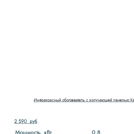
Тип направляющих
Тип управления
Управление
Показать
Инфракрасный обогреватель с излучающей панелью Kal
2 590
руб
Мощность, кВт
0,8