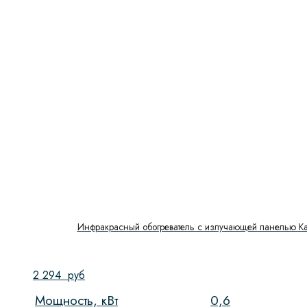
Серия
Цвет
Тип/площадь
Инвертор/не инвертор
Число компрессоров
Давление
Дисплей
Доводчик двери
Инфракрасный обогреватель с излучающей панелью Kal
Функция СВЧ
2 294
руб
Глубина сушильной камеры
Мощность, кВт
0,6