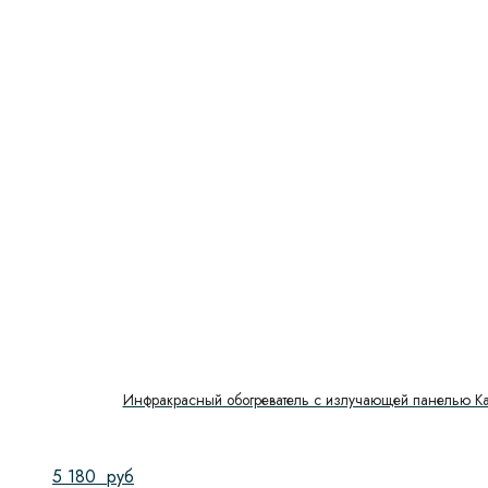
Инфракрасный обогреватель с излучающей панелью Kal
5 180
руб