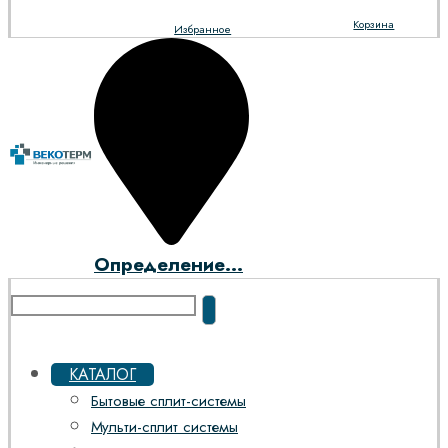
Корзина
Избранное
Определение...
КАТАЛОГ
Бытовые сплит-системы
Мульти-сплит системы