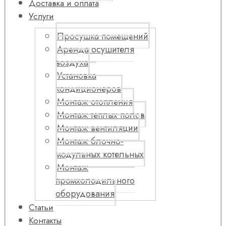
Доставка и оплата
Услуги
Просушка помещений
Аренда осушителя
воздуха
Установка
кондиционеров
Монтаж отопления
Монтаж теплых полов
Монтаж вентиляции
Монтаж блочно-
модульных котельных
Монтаж
промхолодильного
оборудования
Статьи
Контакты