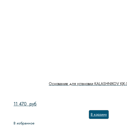
Обьем духового шкафа, л
Обработка паром
Очистка духовки
Система NO FROST
Скорость вращения
Тип направляющих
Тип управления
Основание для установки KALASHNIKOV KJK-S
Управление
11 470
руб
Показать
В корзину
В избранное