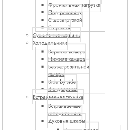
Фронтальная загрузка
Под раковину
С дозагрузкой
С сушкой
Сушильные машины
Холодильники
Верхняя камера
Нижняя камера
Без морозильной
камеры
Side by side
4-х дверные
Встраиваемая техника
Встраиваемые
холодильники
Духовые шкафы
Электрические