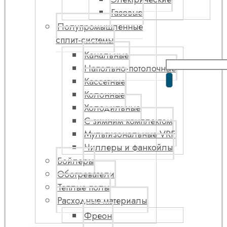
Газовые
Полупромышленные
сплит-системы
Канальные
Напольно-потолочные
Кассетные
Колонные
Холодильные
С зимним комплектом
Мультизональные VRF
Чиллеры и фанкойлы
Бойлеры
Обогреватели
Теплые полы
Расходные материалы
Фреон