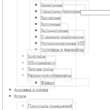
Канальные
Напольно-потолочные
Кассетные
Колонные
Холодильные
С зимним комплектом
Мультизональные VRF
Чиллеры и фанкойлы
Бойлеры
Обогреватели
Теплые полы
Расходные материалы
Фреон
Доставка и оплата
Услуги
Просушка помещений