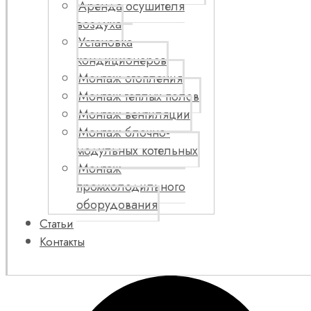
Аренда осушителя
воздуха
Установка
кондиционеров
Монтаж отопления
Монтаж теплых полов
Монтаж вентиляции
Монтаж блочно-
модульных котельных
Монтаж
промхолодильного
оборудования
Статьи
Контакты