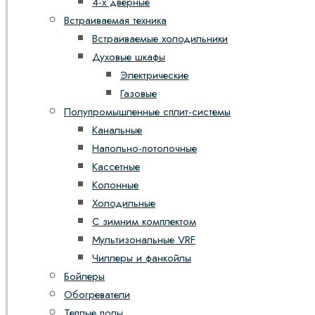
4-х дверные
Встраиваемая техника
Встраиваемые холодильники
Духовые шкафы
Электрические
Газовые
Полупромышленные сплит-системы
Канальные
Напольно-потолочные
Кассетные
Колонные
Холодильные
С зимним комплектом
Мультизональные VRF
Чиллеры и фанкойлы
Бойлеры
Обогреватели
Теплые полы