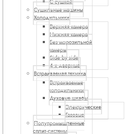
С сушкой
Сушильные машины
Холодильники
Верхняя камера
Нижняя камера
Без морозильной
камеры
Side by side
4-х дверные
Встраиваемая техника
Встраиваемые
холодильники
Духовые шкафы
Электрические
Газовые
Полупромышленные
сплит-системы