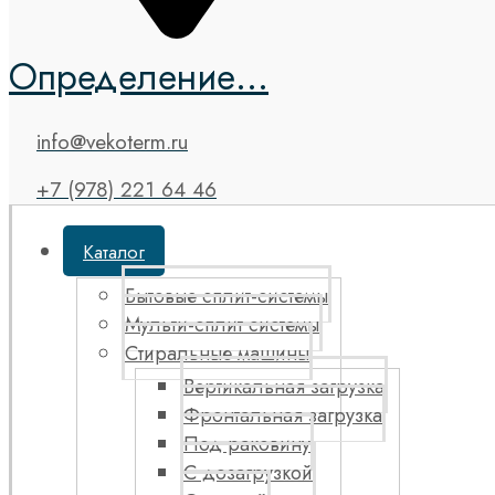
Определение...
info@vekoterm.ru
+7 (978) 221 64 46
Каталог
Бытовые сплит-системы
Мульти-сплит системы
Стиральные машины
Вертикальная загрузка
Фронтальная загрузка
Под раковину
С дозагрузкой