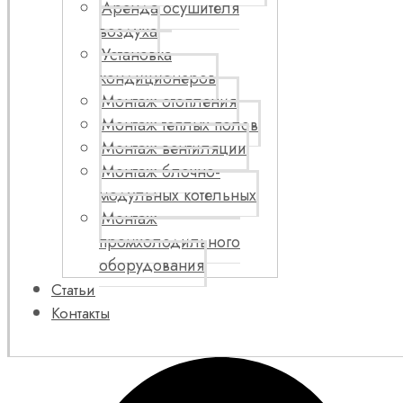
Аренда осушителя
воздуха
Установка
кондиционеров
Монтаж отопления
Монтаж теплых полов
Монтаж вентиляции
Монтаж блочно-
модульных котельных
Монтаж
промхолодильного
оборудования
Статьи
Контакты