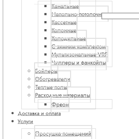
Канальные
Напольно-потолочные
Кассетные
Колонные
Холодильные
С зимним комплектом
Мультизональные VRF
Чиллеры и фанкойлы
Бойлеры
Обогреватели
Теплые полы
Расходные материалы
Фреон
Доставка и оплата
Услуги
Просушка помещений