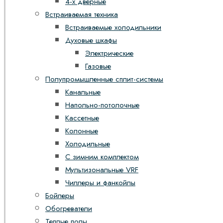
4-х дверные
Встраиваемая техника
Встраиваемые холодильники
Духовые шкафы
Электрические
Газовые
Полупромышленные сплит-системы
Канальные
Напольно-потолочные
Кассетные
Колонные
Холодильные
С зимним комплектом
Мультизональные VRF
Чиллеры и фанкойлы
Бойлеры
Обогреватели
Теплые полы