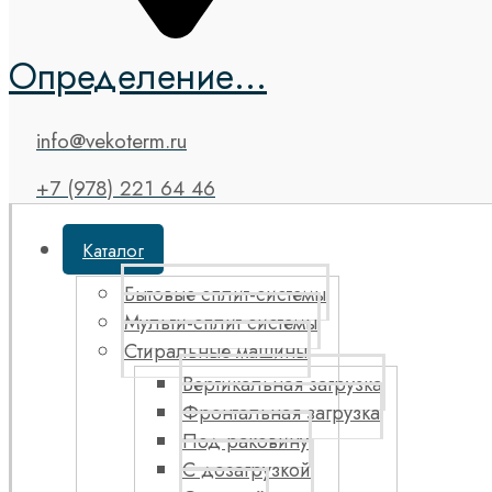
Определение...
info@vekoterm.ru
+7 (978) 221 64 46
Каталог
Бытовые сплит-системы
Мульти-сплит системы
Стиральные машины
Вертикальная загрузка
Фронтальная загрузка
Под раковину
С дозагрузкой