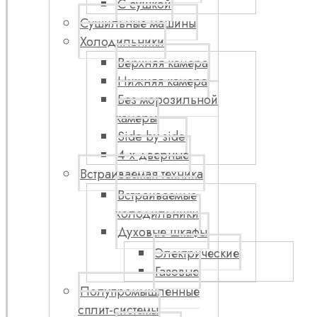
С сушкой
Сушильные машины
Холодильники
Верхняя камера
Нижняя камера
Без морозильной
камеры
Side by side
4-х дверные
Встраиваемая техника
Встраиваемые
холодильники
Духовые шкафы
Электрические
Газовые
Полупромышленные
сплит-системы