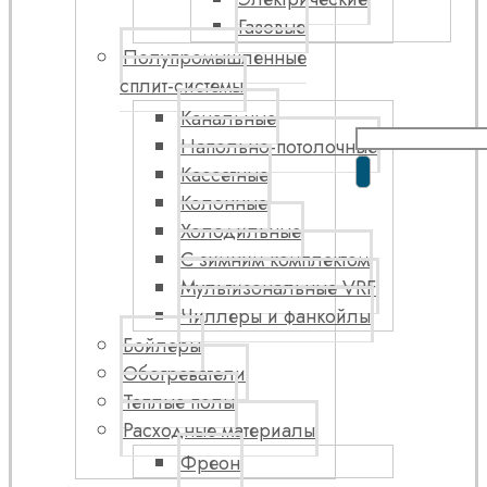
Газовые
Полупромышленные
сплит-системы
Канальные
Напольно-потолочные
Кассетные
Колонные
Холодильные
С зимним комплектом
Мультизональные VRF
Чиллеры и фанкойлы
Бойлеры
Обогреватели
Теплые полы
Расходные материалы
Фреон