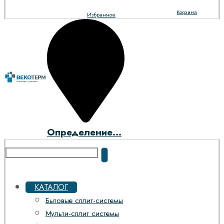
Корзина
Избранное
Определение...
КАТАЛОГ
Бытовые сплит-системы
Мульти-сплит системы