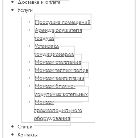
Доставка и оплата
Услуги
Просушка помещений
Аренда осушителя
воздуха
Установка
кондиционеров
Монтаж отопления
Монтаж теплых полов
Монтаж вентиляции
Монтаж блочно-
модульных котельных
Монтаж
промхолодильного
оборудования
Статьи
Контакты