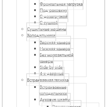
Фронтальная загрузка
Под раковину
С дозагрузкой
С сушкой
Сушильные машины
Холодильники
Верхняя камера
Нижняя камера
Без морозильной
камеры
Side by side
4-х дверные
Встраиваемая техника
Встраиваемые
холодильники
Духовые шкафы
Электрические