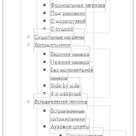
Фронтальная загрузка
Под раковину
С дозагрузкой
С сушкой
Сушильные машины
Холодильники
Верхняя камера
Нижняя камера
Без морозильной
камеры
Side by side
4-х дверные
Встраиваемая техника
Встраиваемые
холодильники
Духовые шкафы
Электрические