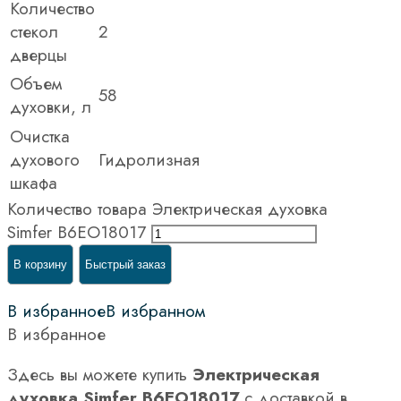
Количество
стекол
2
дверцы
Объем
58
духовки, л
Очистка
духового
Гидролизная
шкафа
Количество товара Электрическая духовка
Simfer B6EO18017
В корзину
Быстрый заказ
В избранное
В избранном
В избранное
Здесь вы можете купить
Электрическая
духовка Simfer B6EO18017
с доставкой в