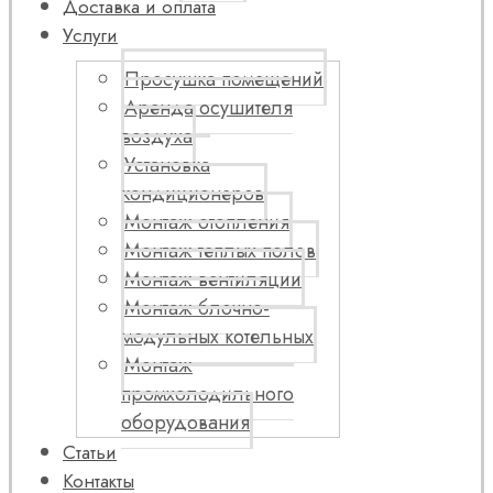
Доставка и оплата
Услуги
Просушка помещений
Аренда осушителя
воздуха
Установка
кондиционеров
Монтаж отопления
Монтаж теплых полов
Монтаж вентиляции
Монтаж блочно-
модульных котельных
Монтаж
промхолодильного
оборудования
Статьи
Контакты