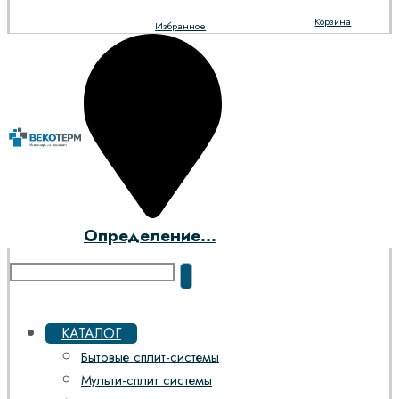
Корзина
Избранное
Определение...
КАТАЛОГ
Бытовые сплит-системы
Мульти-сплит системы