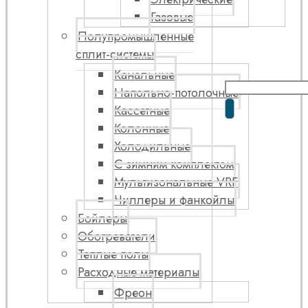
Газовые
Полупромышленные
сплит-системы
Канальные
Напольно-потолочные
Кассетные
Колонные
Холодильные
С зимним комплектом
Мультизональные VRF
Чиллеры и фанкойлы
Бойлеры
Обогреватели
Теплые полы
Расходные материалы
Фреон