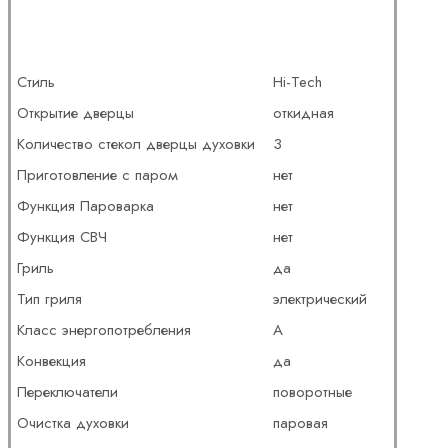
Стиль
Hi-Tech
Открытие дверцы
откидная
Количество стекол дверцы духовки
3
Приготовление с паром
нет
Функция Пароварка
нет
Функция СВЧ
нет
Гриль
да
Тип гриля
электрический
Класс энергопотребления
A
Конвекция
да
Переключатели
поворотные
Очистка духовки
паровая