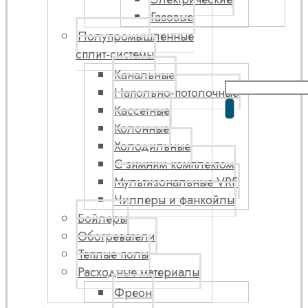
Газовые
Полупромышленные
сплит-системы
Канальные
Напольно-потолочные
Кассетные
Колонные
Холодильные
С зимним комплектом
Мультизональные VRF
Чиллеры и фанкойлы
Бойлеры
Обогреватели
Теплые полы
Расходные материалы
Фреон