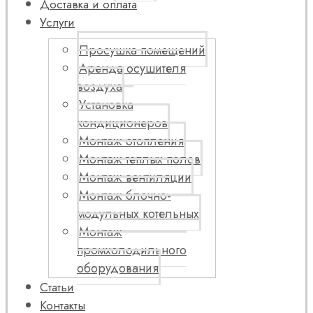
Доставка и оплата
Услуги
Просушка помещений
Аренда осушителя
воздуха
Установка
кондиционеров
Монтаж отопления
Монтаж теплых полов
Монтаж вентиляции
Монтаж блочно-
модульных котельных
Монтаж
промхолодильного
оборудования
Статьи
Контакты