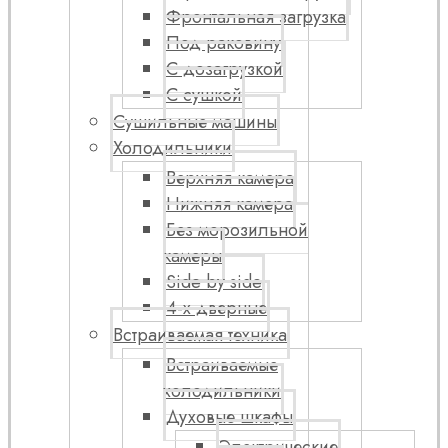
Фронтальная загрузка
Под раковину
С дозагрузкой
С сушкой
Сушильные машины
Холодильники
Верхняя камера
Нижняя камера
Без морозильной
камеры
Side by side
4-х дверные
Встраиваемая техника
Встраиваемые
холодильники
Духовые шкафы
Электрические