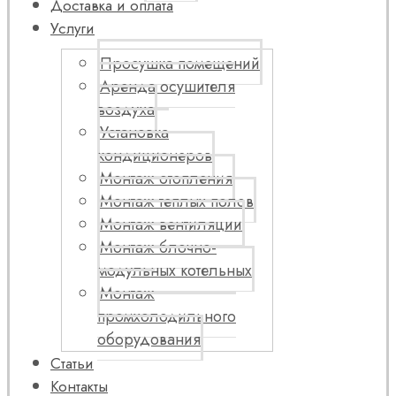
Доставка и оплата
Услуги
Просушка помещений
Аренда осушителя
воздуха
Установка
кондиционеров
Монтаж отопления
Монтаж теплых полов
Монтаж вентиляции
Монтаж блочно-
модульных котельных
Монтаж
промхолодильного
оборудования
Статьи
Контакты