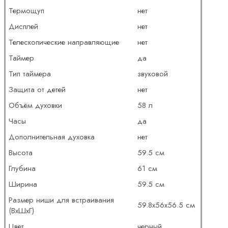
Термощуп
нет
Дисплей
нет
Телескопические направляющие
нет
Таймер
да
Тип таймера
звуковой
Защита от детей
нет
Объём духовки
58 л
Часы
да
Дополнительная духовка
нет
Высота
59.5 см
Глубина
61 см
Ширина
59.5 см
Размер ниши для встраивания
59.8x56x56.5 см
(ВхШхГ)
Цвет
черный