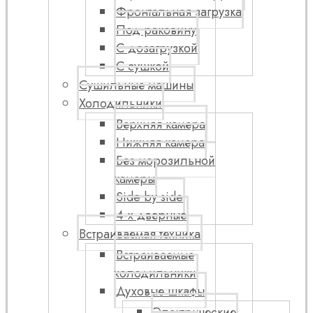
Фронтальная загрузка
Под раковину
С дозагрузкой
С сушкой
Сушильные машины
Холодильники
Верхняя камера
Нижняя камера
Без морозильной
камеры
Side by side
4-х дверные
Встраиваемая техника
Встраиваемые
холодильники
Духовые шкафы
Электрические