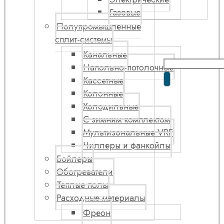
Газовые
Полупромышленные
сплит-системы
Канальные
Напольно-потолочные
Кассетные
Колонные
Холодильные
С зимним комплектом
Мультизональные VRF
Чиллеры и фанкойлы
Бойлеры
Обогреватели
Теплые полы
Расходные материалы
Фреон