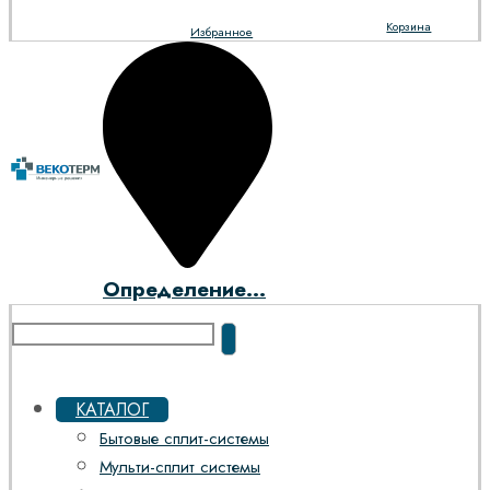
Корзина
Избранное
Определение...
КАТАЛОГ
Бытовые сплит-системы
Мульти-сплит системы