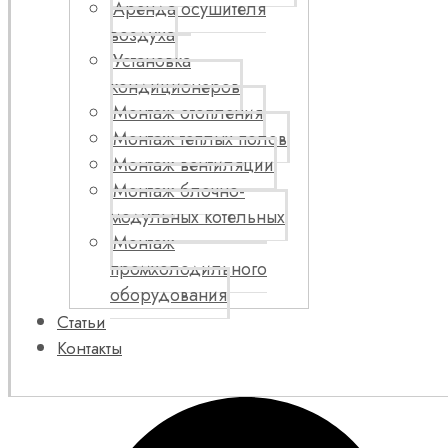
Аренда осушителя
воздуха
Установка
кондиционеров
Монтаж отопления
Монтаж теплых полов
Монтаж вентиляции
Монтаж блочно-
модульных котельных
Монтаж
промхолодильного
оборудования
Статьи
Контакты