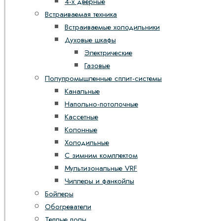
4-х дверные
Встраиваемая техника
Встраиваемые холодильники
Духовые шкафы
Электрические
Газовые
Полупромышленные сплит-системы
Канальные
Напольно-потолочные
Кассетные
Колонные
Холодильные
С зимним комплектом
Мультизональные VRF
Чиллеры и фанкойлы
Бойлеры
Обогреватели
Теплые полы