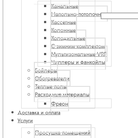
Канальные
Напольно-потолочные
Кассетные
Колонные
Холодильные
С зимним комплектом
Мультизональные VRF
Чиллеры и фанкойлы
Бойлеры
Обогреватели
Теплые полы
Расходные материалы
Фреон
Доставка и оплата
Услуги
Просушка помещений