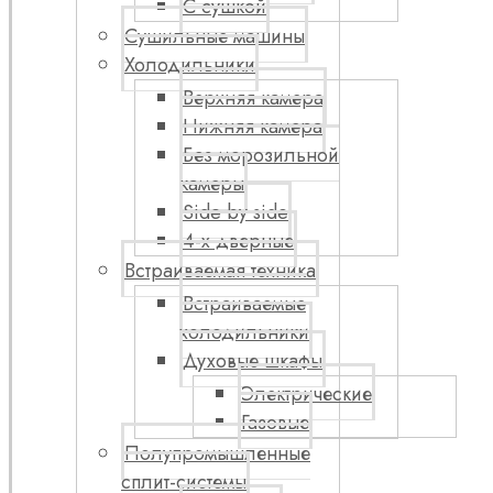
С сушкой
Сушильные машины
Холодильники
Верхняя камера
Нижняя камера
Без морозильной
камеры
Side by side
4-х дверные
Встраиваемая техника
Встраиваемые
холодильники
Духовые шкафы
Электрические
Газовые
Полупромышленные
сплит-системы