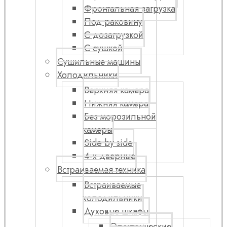
Фронтальная загрузка
Под раковину
С дозагрузкой
С сушкой
Сушильные машины
Холодильники
Верхняя камера
Нижняя камера
Без морозильной
камеры
Side by side
4-х дверные
Встраиваемая техника
Встраиваемые
холодильники
Духовые шкафы
Электрические