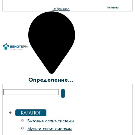
Корзина
Избранное
Определение...
КАТАЛОГ
Бытовые сплит-системы
Мульти-сплит системы