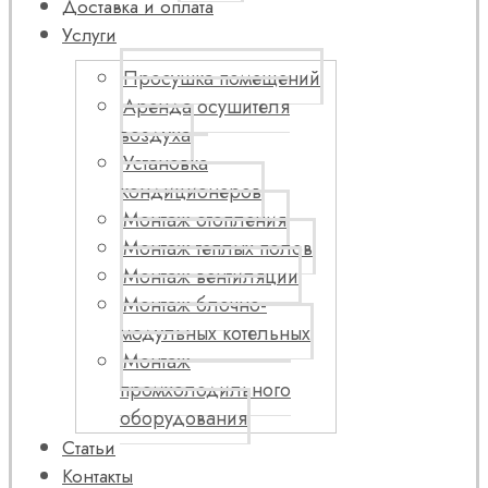
Доставка и оплата
Услуги
Просушка помещений
Аренда осушителя
воздуха
Установка
кондиционеров
Монтаж отопления
Монтаж теплых полов
Монтаж вентиляции
Монтаж блочно-
модульных котельных
Монтаж
промхолодильного
оборудования
Статьи
Контакты