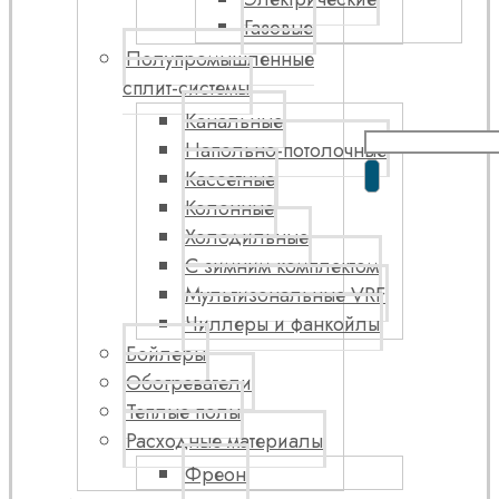
Газовые
Полупромышленные
сплит-системы
Канальные
Напольно-потолочные
Кассетные
Колонные
Холодильные
С зимним комплектом
Мультизональные VRF
Чиллеры и фанкойлы
Бойлеры
Обогреватели
Теплые полы
Расходные материалы
Фреон