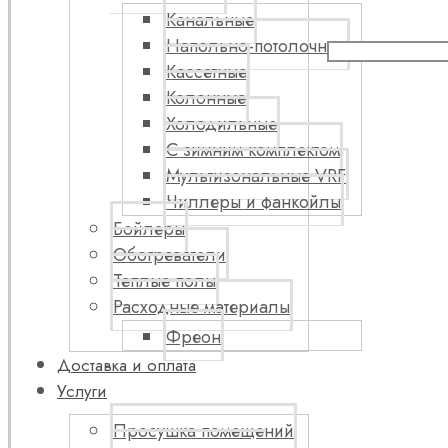
Канальные
Напольно-потолочные
Кассетные
Колонные
Холодильные
С зимним комплектом
Мультизональные VRF
Чиллеры и фанкойлы
Бойлеры
Обогреватели
Теплые полы
Расходные материалы
Фреон
Доставка и оплата
Услуги
Просушка помещений