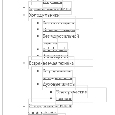
С сушкой
Сушильные машины
Холодильники
Верхняя камера
Нижняя камера
Без морозильной
камеры
Side by side
4-х дверные
Встраиваемая техника
Встраиваемые
холодильники
Духовые шкафы
Электрические
Газовые
Полупромышленные
сплит-системы