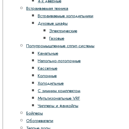
4-х дверные
Встраиваемая техника
Встраиваемые холодильники
Духовые шкафы
Электрические
Газовые
Полупромышленные сплит-системы
Канальные
Напольно-потолочные
Кассетные
Колонные
Холодильные
С зимним комплектом
Мультизональные VRF
Чиллеры и фанкойлы
Бойлеры
Обогреватели
Теплые полы