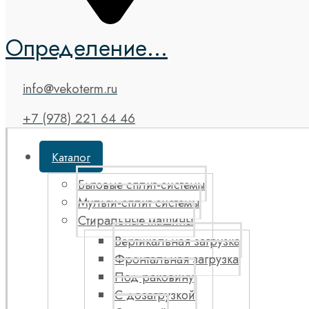
Определение...
info@vekoterm.ru
+7 (978) 221 64 46
Каталог
Бытовые сплит-системы
Мульти-сплит системы
Стиральные машины
Вертикальная загрузка
Фронтальная загрузка
Под раковину
С дозагрузкой