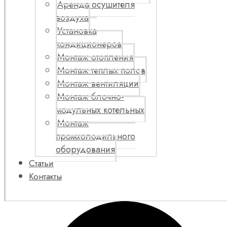
Аренда осушителя
воздуха
Установка
кондиционеров
Монтаж отопления
Монтаж теплых полов
Монтаж вентиляции
Монтаж блочно-
модульных котельных
Монтаж
промхолодильного
оборудования
Статьи
Контакты