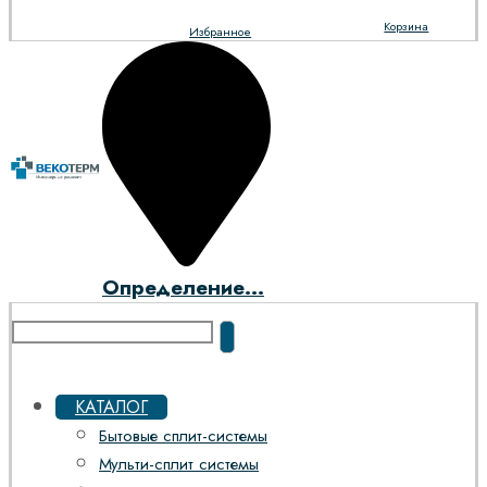
Корзина
Избранное
Определение...
КАТАЛОГ
Бытовые сплит-системы
Мульти-сплит системы