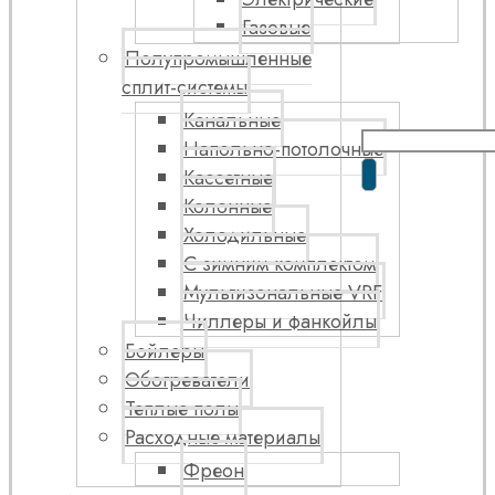
Газовые
Полупромышленные
сплит-системы
Канальные
Напольно-потолочные
Кассетные
Колонные
Холодильные
С зимним комплектом
Мультизональные VRF
Чиллеры и фанкойлы
Бойлеры
Обогреватели
Теплые полы
Расходные материалы
Фреон