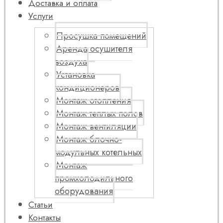
Доставка и оплата
Услуги
Просушка помещений
Аренда осушителя
воздуха
Установка
кондиционеров
Монтаж отопления
Монтаж теплых полов
Монтаж вентиляции
Монтаж блочно-
модульных котельных
Монтаж
промхолодильного
оборудования
Статьи
Контакты