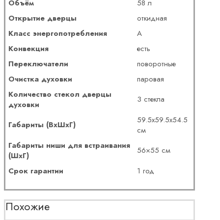
Объём
58 л
Открытие дверцы
откидная
Класс энергопотребления
A
Конвекция
есть
Переключатели
поворотные
Очистка духовки
паровая
Количество стекол дверцы
3 стекла
духовки
59.5х59.5х54.5
Габариты (ВхШхГ)
см
Габариты ниши для встраивания
56×55 см
(ШхГ)
Срок гарантии
1 год
Похожие