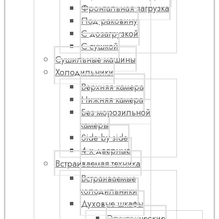
Фронтальная загрузка
Под раковину
С дозагрузкой
С сушкой
Сушильные машины
Холодильники
Верхняя камера
Нижняя камера
Без морозильной
камеры
Side by side
4-х дверные
Встраиваемая техника
Встраиваемые
холодильники
Духовые шкафы
Электрические