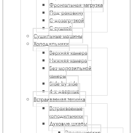
Фронтальная загрузка
Под раковину
С дозагрузкой
С сушкой
Сушильные машины
Холодильники
Верхняя камера
Нижняя камера
Без морозильной
камеры
Side by side
4-х дверные
Встраиваемая техника
Встраиваемые
холодильники
Духовые шкафы
Электрические