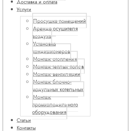
Доставка и оплата
Услуги
Просушка помещений
Аренда осушителя
воздуха
Установка
кондиционеров
Монтаж отопления
Монтаж теплых полов
Монтаж вентиляции
Монтаж блочно-
модульных котельных
Монтаж
промхолодильного
оборудования
Статьи
Контакты