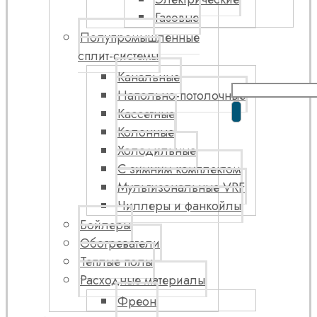
Газовые
Полупромышленные
сплит-системы
Канальные
Напольно-потолочные
Кассетные
Колонные
Холодильные
С зимним комплектом
Мультизональные VRF
Чиллеры и фанкойлы
Бойлеры
Обогреватели
Теплые полы
Расходные материалы
Фреон