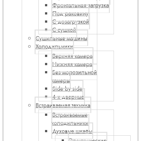
Фронтальная загрузка
Под раковину
С дозагрузкой
С сушкой
Сушильные машины
Холодильники
Верхняя камера
Нижняя камера
Без морозильной
камеры
Side by side
4-х дверные
Встраиваемая техника
Встраиваемые
холодильники
Духовые шкафы
Электрические