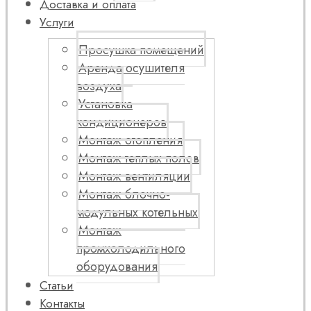
Доставка и оплата
Услуги
Просушка помещений
Аренда осушителя
воздуха
Установка
кондиционеров
Монтаж отопления
Монтаж теплых полов
Монтаж вентиляции
Монтаж блочно-
модульных котельных
Монтаж
промхолодильного
оборудования
Статьи
Контакты