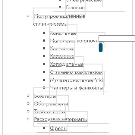
Газовые
Полупромышленные
сплит-системы
Канальные
Напольно-потолочные
Кассетные
Колонные
Холодильные
С зимним комплектом
Мультизональные VRF
Чиллеры и фанкойлы
Бойлеры
Обогреватели
Теплые полы
Расходные материалы
Фреон