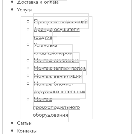
Доставка и оплата
Услуги
Просушка помещений
Аренда осушителя
воздуха
Установка
кондиционеров
Монтаж отопления
Монтаж теплых полов
Монтаж вентиляции
Монтаж блочно-
модульных котельных
Монтаж
промхолодильного
оборудования
Статьи
Контакты