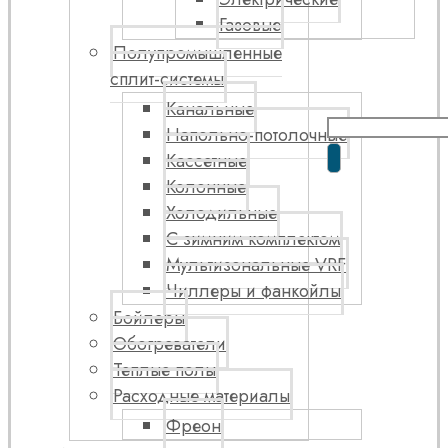
Газовые
Полупромышленные
сплит-системы
Канальные
Напольно-потолочные
Кассетные
Колонные
Холодильные
С зимним комплектом
Мультизональные VRF
Чиллеры и фанкойлы
Бойлеры
Обогреватели
Теплые полы
Расходные материалы
Фреон