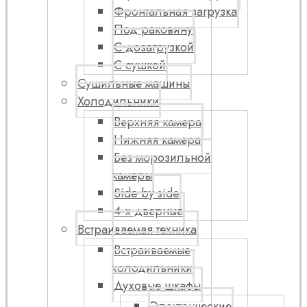
Фронтальная загрузка
Под раковину
С дозагрузкой
С сушкой
Сушильные машины
Холодильники
Верхняя камера
Нижняя камера
Без морозильной
камеры
Side by side
4-х дверные
Встраиваемая техника
Встраиваемые
холодильники
Духовые шкафы
Электрические