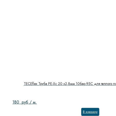
TECEflex Труба PE-Xc 20 х2,8мм 10бар-95С для теплого по
180
руб
/ м.
В корзину