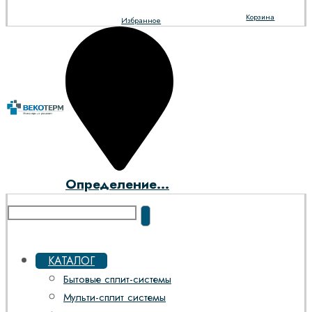
Корзина
Избранное
Определение...
КАТАЛОГ
Бытовые сплит-системы
Мульти-сплит системы