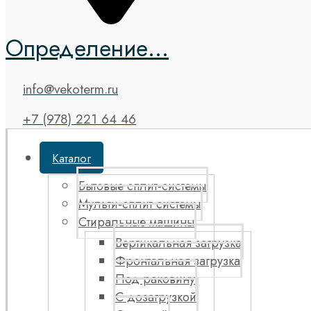
Определение...
info@vekoterm.ru
+7 (978) 221 64 46
Каталог
Бытовые сплит-системы
Мульти-сплит системы
Стиральные машины
Вертикальная загрузка
Фронтальная загрузка
Под раковину
С дозагрузкой