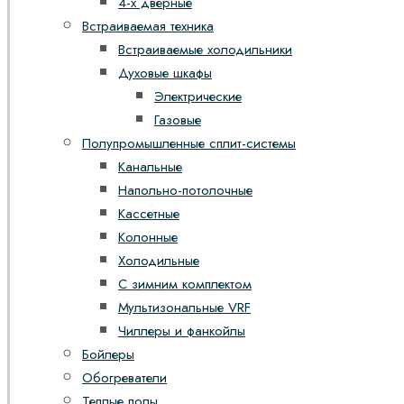
4-х дверные
Встраиваемая техника
Встраиваемые холодильники
Духовые шкафы
Электрические
Газовые
Полупромышленные сплит-системы
Канальные
Напольно-потолочные
Кассетные
Колонные
Холодильные
С зимним комплектом
Мультизональные VRF
Чиллеры и фанкойлы
Бойлеры
Обогреватели
Теплые полы