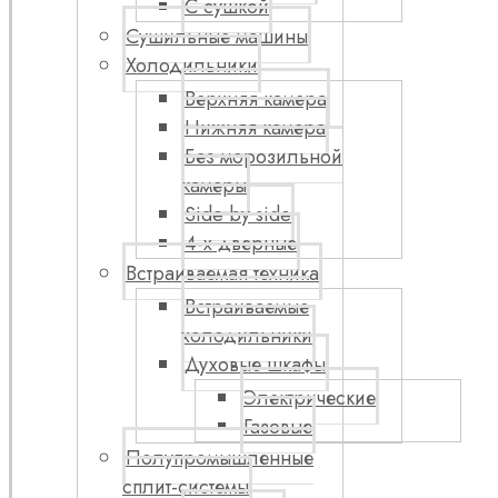
С сушкой
Сушильные машины
Холодильники
Верхняя камера
Нижняя камера
Без морозильной
камеры
Side by side
4-х дверные
Встраиваемая техника
Встраиваемые
холодильники
Духовые шкафы
Электрические
Газовые
Полупромышленные
сплит-системы