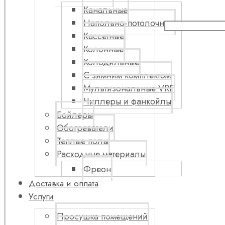
Канальные
Напольно-потолочные
Кассетные
Колонные
Холодильные
С зимним комплектом
Мультизональные VRF
Чиллеры и фанкойлы
Бойлеры
Обогреватели
Теплые полы
Расходные материалы
Фреон
Доставка и оплата
Услуги
Просушка помещений