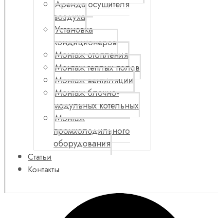
Аренда осушителя
воздуха
Установка
кондиционеров
Монтаж отопления
Монтаж теплых полов
Монтаж вентиляции
Монтаж блочно-
модульных котельных
Монтаж
промхолодильного
оборудования
Статьи
Контакты