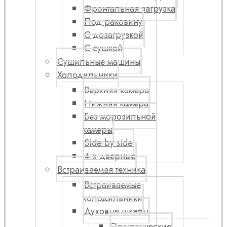
Фронтальная загрузка
Под раковину
С дозагрузкой
С сушкой
Сушильные машины
Холодильники
Верхняя камера
Нижняя камера
Без морозильной
камеры
Side by side
4-х дверные
Встраиваемая техника
Встраиваемые
холодильники
Духовые шкафы
Электрические