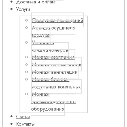
Доставка и оплата
Услуги
Просушка помещений
Аренда осушителя
воздуха
Установка
кондиционеров
Монтаж отопления
Монтаж теплых полов
Монтаж вентиляции
Монтаж блочно-
модульных котельных
Монтаж
промхолодильного
оборудования
Статьи
Контакты