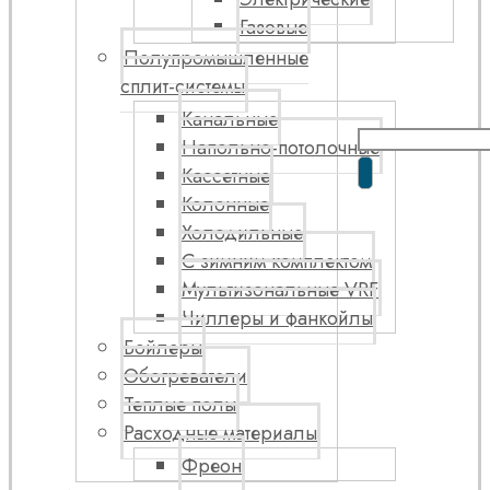
Газовые
Полупромышленные
сплит-системы
Канальные
Напольно-потолочные
Кассетные
Колонные
Холодильные
С зимним комплектом
Мультизональные VRF
Чиллеры и фанкойлы
Бойлеры
Обогреватели
Теплые полы
Расходные материалы
Фреон