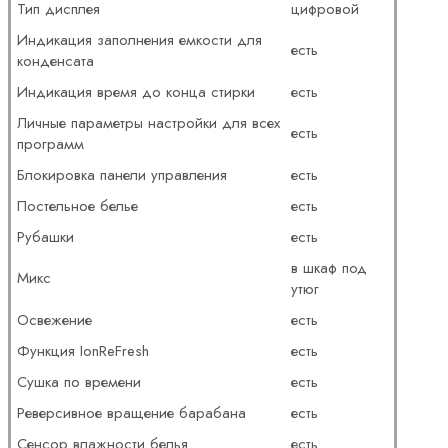
Тип дисплея
цифровой
Индикация заполнения емкости для
есть
конденсата
Индикация время до конца стирки
есть
Личные параметры настройки для всех
есть
программ
Блокировка панели управления
есть
Постельное белье
есть
Рубашки
есть
в шкаф под
Микс
утюг
Освежение
есть
Функция IonReFresh
есть
Сушка по времени
есть
Реверсивное вращение барабана
есть
Сенсор влажности белья
есть