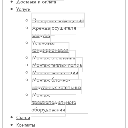
Доставка и оплата
Услуги
Просушка помещений
Аренда осушителя
воздуха
Установка
кондиционеров
Монтаж отопления
Монтаж теплых полов
Монтаж вентиляции
Монтаж блочно-
модульных котельных
Монтаж
промхолодильного
оборудования
Статьи
Контакты