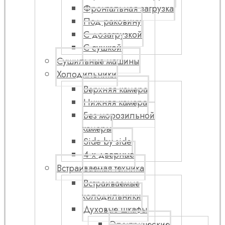
Фронтальная загрузка
Под раковину
С дозагрузкой
С сушкой
Сушильные машины
Холодильники
Верхняя камера
Нижняя камера
Без морозильной
камеры
Side by side
4-х дверные
Встраиваемая техника
Встраиваемые
холодильники
Духовые шкафы
Электрические