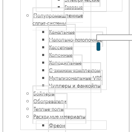
Газовые
Полупромышленные
сплит-системы
Канальные
Напольно-потолочные
Кассетные
Колонные
Холодильные
С зимним комплектом
Мультизональные VRF
Чиллеры и фанкойлы
Бойлеры
Обогреватели
Теплые полы
Расходные материалы
Фреон