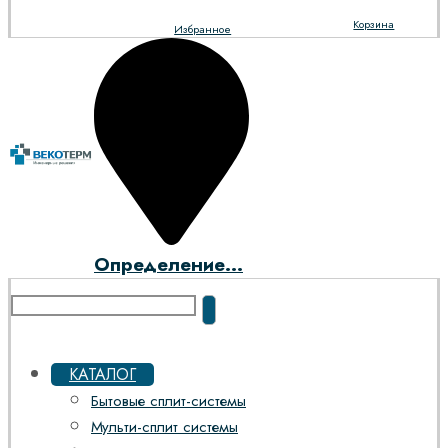
Корзина
Избранное
Определение...
КАТАЛОГ
Бытовые сплит-системы
Мульти-сплит системы