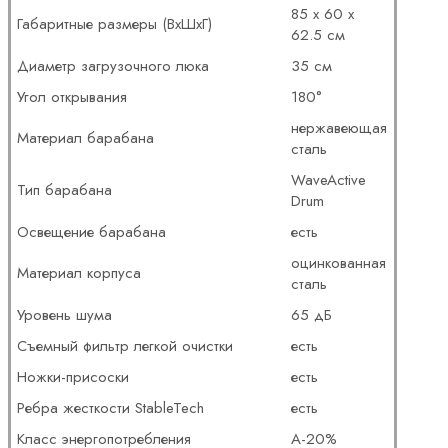
85 х 60 х
Габаритные размеры (ВxШxГ)
62.5 см
Диаметр загрузочного люка
35 см
Угол открывания
180°
нержавеющая
Материал барабана
сталь
WaveActive
Тип барабана
Drum
Освещение барабана
есть
оцинкованная
Материал корпуса
сталь
Уровень шума
65 дБ
Съемный фильтр легкой очистки
есть
Ножки-присоски
есть
Ребра жесткости StableTech
есть
Класс энергопотребления
A-20%