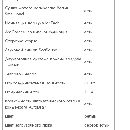
Сушка малого количества белья
есть
SmallLoad
Ионизация воздуха IonTech
есть
AntiCrease: защита от сминания
есть
Отсрочка старта
есть
Звуковой сигнал SoftSound
есть
Двухпоточная система подачи воздуха
есть
TwinAir
Тепловой насос
есть
Присоединительная мощность
80 Вт
Номинальный ток
10 А
Возможность автоматического отвода
есть
конденсата AutoDrain
Цвет
белый
Цвет загрузочного люка
серебристый