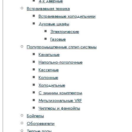
4-х дверные
Встраиваемая техника
Встраиваемые холодильники
Духовые шкафы
Электрические
Газовые
Полупромышленные сплит-системы
Канальные
Напольно-потолочные
Кассетные
Колонные
Холодильные
С зимним комплектом
Мультизональные VRF
Чиллеры и фанкойлы
Бойлеры
Обогреватели
Теплые полы