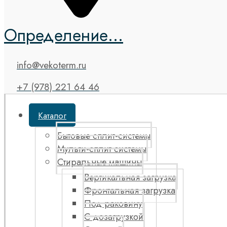
Определение...
info@vekoterm.ru
+7 (978) 221 64 46
Каталог
Бытовые сплит-системы
Мульти-сплит системы
Стиральные машины
Вертикальная загрузка
Фронтальная загрузка
Под раковину
С дозагрузкой