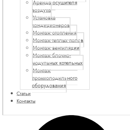
Аренда осушителя
воздуха
Установка
кондиционеров
Монтаж отопления
Монтаж теплых полов
Монтаж вентиляции
Монтаж блочно-
модульных котельных
Монтаж
промхолодильного
оборудования
Статьи
Контакты