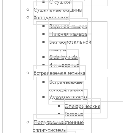
С сушкой
Сушильные машины
Холодильники
Верхняя камера
Нижняя камера
Без морозильной
камеры
Side by side
4-х дверные
Встраиваемая техника
Встраиваемые
холодильники
Духовые шкафы
Электрические
Газовые
Полупромышленные
сплит-системы