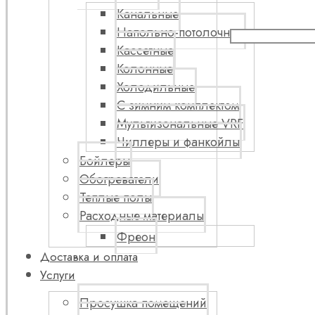
Канальные
Напольно-потолочные
Кассетные
Колонные
Холодильные
С зимним комплектом
Мультизональные VRF
Чиллеры и фанкойлы
Бойлеры
Обогреватели
Теплые полы
Расходные материалы
Фреон
Доставка и оплата
Услуги
Просушка помещений