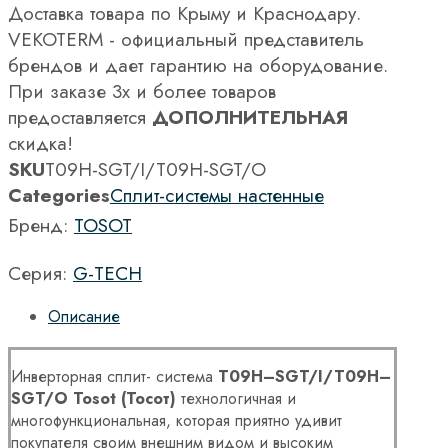
Доставка товара по Крыму и Краснодару.
VEKOTERM - официальный представитель
брендов и дает гарантию на оборудование.
При заказе 3х и более товаров
предоставляется
ДОПОЛНИТЕЛЬНАЯ
скидка!
SKU
T09H-SGT/I/T09H-SGT/O
Categories
Сплит-системы настенные
Бренд:
TOSOT
Серия:
G-TECH
Описание
Инверторная сплит- система
T
09
H
–
SGT
/
I
/
T
09
H
–
SGT
/
O
Tosot
(Тосот)
технологичная и
многофункциональная, которая приятно удивит
покупателя своим внешним видом и высоким