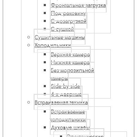
Фронтальная загрузка
Под раковину
С дозагрузкой
С сушкой
Сушильные машины
Холодильники
Верхняя камера
Нижняя камера
Без морозильной
камеры
Side by side
4-х дверные
Встраиваемая техника
Встраиваемые
холодильники
Духовые шкафы
Электрические