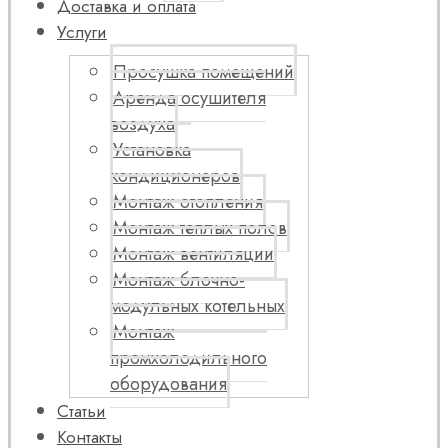
Доставка и оплата
Услуги
Просушка помещений
Аренда осушителя
воздуха
Установка
кондиционеров
Монтаж отопления
Монтаж теплых полов
Монтаж вентиляции
Монтаж блочно-
модульных котельных
Монтаж
промхолодильного
оборудования
Статьи
Контакты