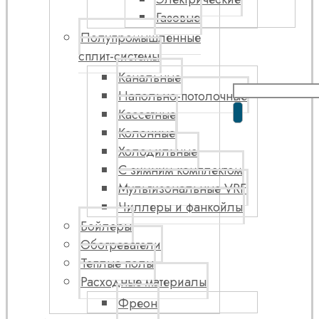
Газовые
Полупромышленные
сплит-системы
Канальные
Напольно-потолочные
Кассетные
Колонные
Холодильные
С зимним комплектом
Мультизональные VRF
Чиллеры и фанкойлы
Бойлеры
Обогреватели
Теплые полы
Расходные материалы
Фреон