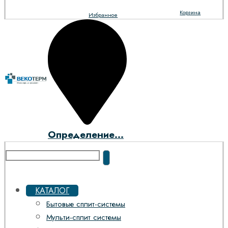
Корзина
Избранное
Определение...
КАТАЛОГ
Бытовые сплит-системы
Мульти-сплит системы