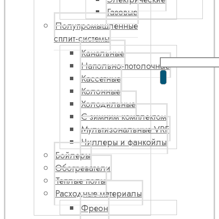
Газовые
Полупромышленные
сплит-системы
Канальные
Напольно-потолочные
Кассетные
Колонные
Холодильные
С зимним комплектом
Мультизональные VRF
Чиллеры и фанкойлы
Бойлеры
Обогреватели
Теплые полы
Расходные материалы
Фреон