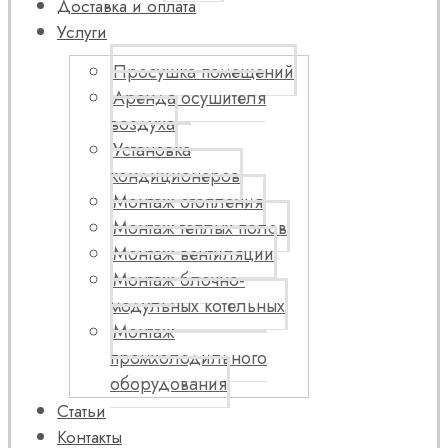
Доставка и оплата
Услуги
Просушка помещений
Аренда осушителя
воздуха
Установка
кондиционеров
Монтаж отопления
Монтаж теплых полов
Монтаж вентиляции
Монтаж блочно-
модульных котельных
Монтаж
промхолодильного
оборудования
Статьи
Контакты