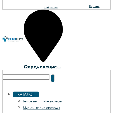
Корзина
Избранное
Определение...
КАТАЛОГ
Бытовые сплит-системы
Мульти-сплит системы