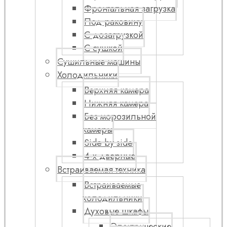
Фронтальная загрузка
Под раковину
С дозагрузкой
С сушкой
Сушильные машины
Холодильники
Верхняя камера
Нижняя камера
Без морозильной
камеры
Side by side
4-х дверные
Встраиваемая техника
Встраиваемые
холодильники
Духовые шкафы
Электрические