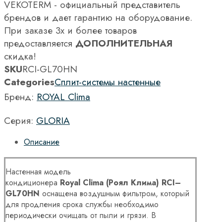
VEKOTERM - официальный представитель
брендов и дает гарантию на оборудование.
При заказе 3х и более товаров
предоставляется
ДОПОЛНИТЕЛЬНАЯ
скидка!
SKU
RCI-GL70HN
Categories
Сплит-системы настенные
Бренд:
ROYAL Clima
Серия:
GLORIA
Описание
Настенная модель
кондиционера
Royal
Clima
(Роял Клима)
RCI
–
GL
70
HN
оснащена воздушным фильтром, который
для продления срока службы необходимо
периодически очищать от пыли и грязи. В