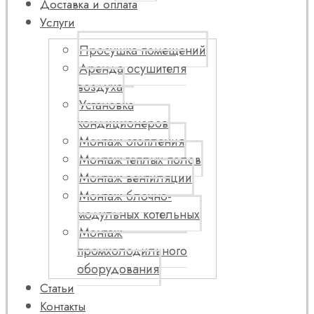
Доставка и оплата
Услуги
Просушка помещений
Аренда осушителя
воздуха
Установка
кондиционеров
Монтаж отопления
Монтаж теплых полов
Монтаж вентиляции
Монтаж блочно-
модульных котельных
Монтаж
промхолодильного
оборудования
Статьи
Контакты