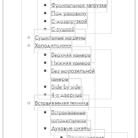
Фронтальная загрузка
Под раковину
С дозагрузкой
С сушкой
Сушильные машины
Холодильники
Верхняя камера
Нижняя камера
Без морозильной
камеры
Side by side
4-х дверные
Встраиваемая техника
Встраиваемые
холодильники
Духовые шкафы
Электрические