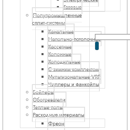
Газовые
Полупромышленные
сплит-системы
Канальные
Напольно-потолочные
Кассетные
Колонные
Холодильные
С зимним комплектом
Мультизональные VRF
Чиллеры и фанкойлы
Бойлеры
Обогреватели
Теплые полы
Расходные материалы
Фреон