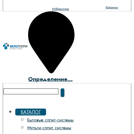
Корзина
Избранное
Определение...
КАТАЛОГ
Бытовые сплит-системы
Мульти-сплит системы