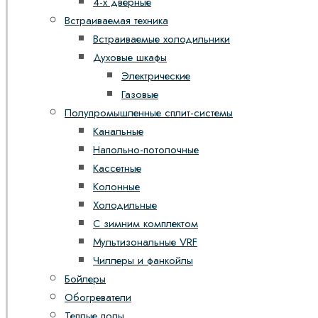
4-х дверные
Встраиваемая техника
Встраиваемые холодильники
Духовые шкафы
Электрические
Газовые
Полупромышленные сплит-системы
Канальные
Напольно-потолочные
Кассетные
Колонные
Холодильные
С зимним комплектом
Мультизональные VRF
Чиллеры и фанкойлы
Бойлеры
Обогреватели
Теплые полы