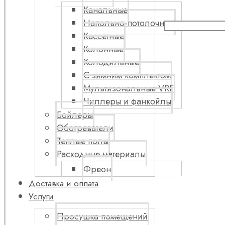
Канальные
Напольно-потолочные
Кассетные
Колонные
Холодильные
С зимним комплектом
Мультизональные VRF
Чиллеры и фанкойлы
Бойлеры
Обогреватели
Теплые полы
Расходные материалы
Фреон
Доставка и оплата
Услуги
Просушка помещений