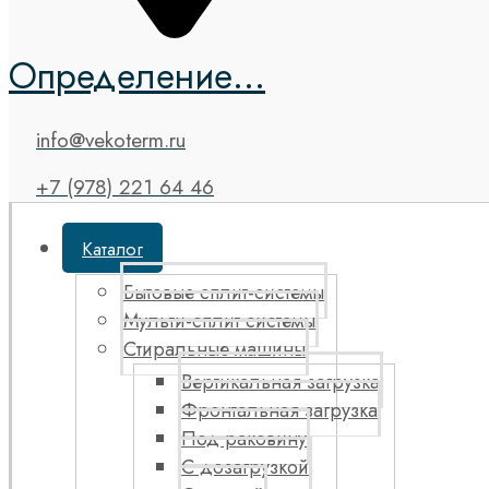
Определение...
info@vekoterm.ru
+7 (978) 221 64 46
Каталог
Бытовые сплит-системы
Мульти-сплит системы
Стиральные машины
Вертикальная загрузка
Фронтальная загрузка
Под раковину
С дозагрузкой