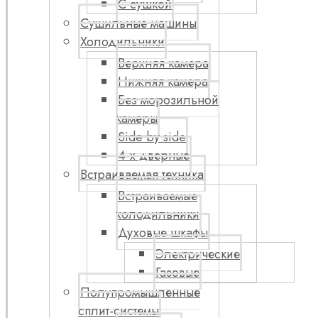
С сушкой
Сушильные машины
Холодильники
Верхняя камера
Нижняя камера
Без морозильной
камеры
Side by side
4-х дверные
Встраиваемая техника
Встраиваемые
холодильники
Духовые шкафы
Электрические
Газовые
Полупромышленные
сплит-системы