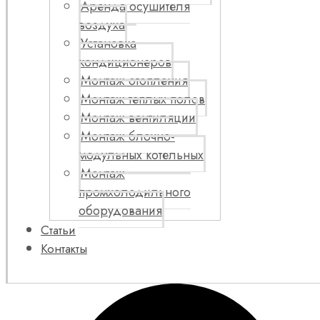
Аренда осушителя
воздуха
Установка
кондиционеров
Монтаж отопления
Монтаж теплых полов
Монтаж вентиляции
Монтаж блочно-
модульных котельных
Монтаж
промхолодильного
оборудования
Статьи
Контакты